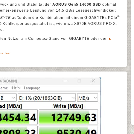
wicklung und Stabilität der
AORUS Gen5 14000 SSD
optimal
bemerkenswerte Leistung von 14,5 GB/s Lesegeschwindigkeit
®
ABYTE
außerdem die Kombination mit einem GIGABYTEs PCIe
2-Kühlkörper ausgestattet ist, wie etwa X670E AORUS PRO X,
e.
alten Nutzer am Computex-Stand von GIGABYTE oder der
haffarz