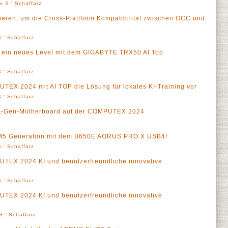
s S.' Schaffarz
eren, um die Cross-Plattform Kompatibilität zwischen GCC und
.' Schaffarz
uf ein neues Level mit dem GIGABYTE TRX50 AI Top
.' Schaffarz
TEX 2024 mit AI TOP die Lösung für lokales KI-Training vor
.' Schaffarz
xt-Gen-Motherboard auf der COMPUTEX 2024
AM5 Generation mit dem B650E AORUS PRO X USB4!
.' Schaffarz
UTEX 2024 KI und benutzerfreundliche innovative
.' Schaffarz
UTEX 2024 KI und benutzerfreundliche innovative
S.' Schaffarz