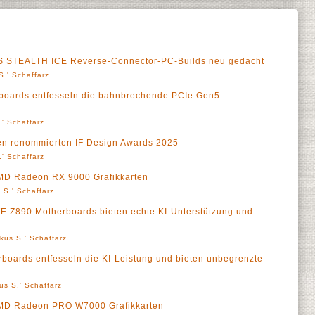
 STEALTH ICE Reverse-Connector-PC-Builds neu gedacht
S.' Schaffarz
oards entfesseln die bahnbrechende PCIe Gen5
' Schaffarz
den renommierten IF Design Awards 2025
' Schaffarz
AMD Radeon RX 9000 Grafikkarten
 S.' Schaffarz
 Z890 Motherboards bieten echte KI-Unterstützung und
kus S.' Schaffarz
ards entfesseln die KI-Leistung und bieten unbegrenzte
us S.' Schaffarz
 AMD Radeon PRO W7000 Grafikkarten