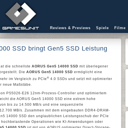
Reviews & Previews
Spiele
Filme
00 SSD bringt Gen5 SSD Leistung
at die schnellste
AORUS Gen5 14000 SSD
mit überlegener
rgestellt. Die
AORUS Gen5 14000 SSD
ermöglicht eine
®
ehr im Vergleich zu PCIe
4.0 SSDs und setzt mit optimierter
hr neue Maßstäbe.
ison PS5026-E26 12nm-Prozess-Controller und optimiertem
reicht die AORUS Gen5 14000 SSD eine extrem hohe
von bis zu 14.500 MB/s und eine sequenzielle
zu 12.700 MB/s. Zusammen mit dem eingebauten DDR4-DRAM-
n5 14000 SSD den unglaublichen Leistungsschub der PCle
ür hochbelastende Operationen wie KI-Anwendungen oder
n5 14000 SSD
ist mit von
AORUS
optimierter Direct-Storage-