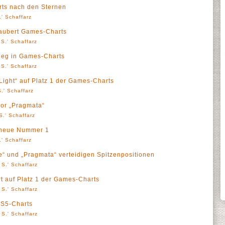
arts nach den Sternen
' Schaffarz
rzaubert Games-Charts
S.' Schaffarz
sieg in Games-Charts
S.' Schaffarz
Light“ auf Platz 1 der Games-Charts
.' Schaffarz
vor „Pragmata“
S.' Schaffarz
e neue Nummer 1
' Schaffarz
“ und „Pragmata“ verteidigen Spitzenpositionen
 S.' Schaffarz
rt auf Platz 1 der Games-Charts
 S.' Schaffarz
 PS5-Charts
 S.' Schaffarz