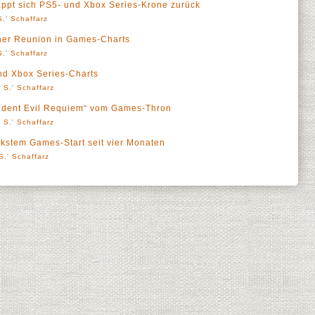
appt sich PS5- und Xbox Series-Krone zurück
.' Schaffarz
icher Reunion in Games-Charts
.' Schaffarz
nd Xbox Series-Charts
 S.' Schaffarz
ident Evil Requiem“ vom Games-Thron
 S.' Schaffarz
rkstem Games-Start seit vier Monaten
S.' Schaffarz