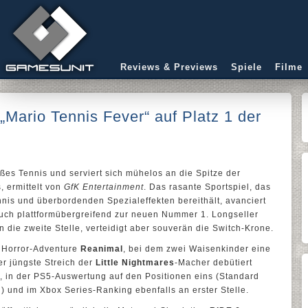
Reviews & Previews
Spiele
Filme
„Mario Tennis Fever“ auf Platz 1 der
ßes Tennis und serviert sich mühelos an die Spitze der
, ermittelt von
GfK Entertainment
. Das rasante Sportspiel, das
nis und überbordenden Spezialeffekten bereithält, avanciert
uch plattformübergreifend zur neuen Nummer 1. Longseller
 die zweite Stelle, verteidigt aber souverän die Switch-Krone.
s Horror-Adventure
Reanimal
, bei dem zwei Waisenkinder eine
r jüngste Streich der
Little Nightmares
-Macher debütiert
nf, in der PS5-Auswertung auf den Positionen eins (Standard
n) und im Xbox Series-Ranking ebenfalls an erster Stelle.