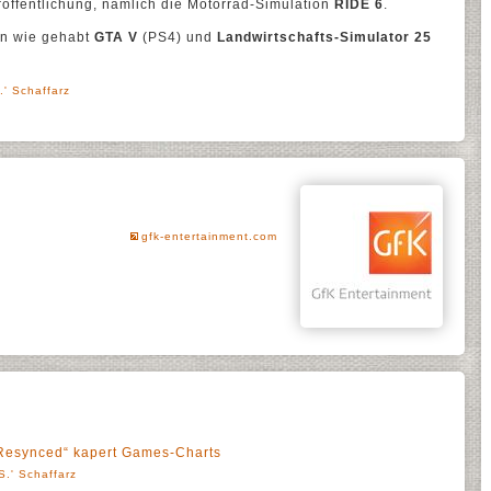
eröffentlichung, nämlich die Motorrad-Simulation
RIDE 6
.
en wie gehabt
GTA V
(PS4) und
Landwirtschafts-Simulator 25
.' Schaffarz
gfk-entertainment.com
 Resynced“ kapert Games-Charts
S.' Schaffarz