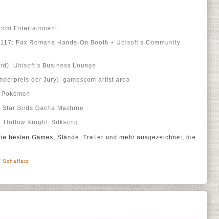
pcom Entertainment
o 117: Pax Romana Hands-On Booth + Ubisoft’s Community
rd): Ubisoft’s Business Lounge
rpreis der Jury): gamescom artist area
: Pokémon
 Star Birds Gacha Machine
: Hollow Knight: Silksong
e besten Games, Stände, Trailer und mehr ausgezeichnet, die
' Schaffarz