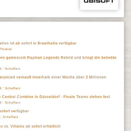
ion ist ab sofort in Brawlhalla verfügbar
' Thukral
rigen gamescom Rayman Legends Retold und bringt die beliebte
S.' Schaffarz
esynced verkauft innerhalb einer Woche über 3 Millionen
S.' Schaffarz
 Central Combine in Düsseldorf - Finale Teams stehen fest
S.' Schaffarz
ofort verfügbar
' Schaffarz
 vs. Villains ab sofort erhältlich