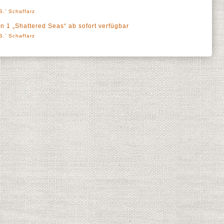
S.' Schaffarz
n 1 „Shattered Seas“ ab sofort verfügbar
S.' Schaffarz