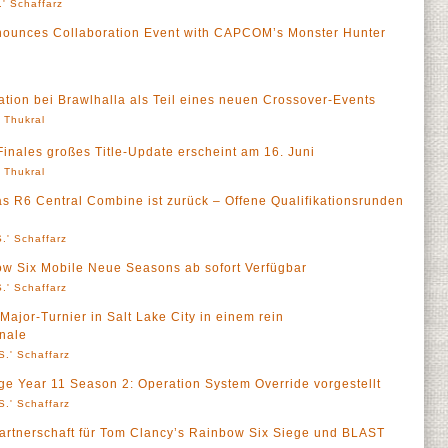
' Schaffarz
Announces Collaboration Event with CAPCOM’s Monster Hunter
ion bei Brawlhalla als Teil eines neuen Crossover-Events
' Thukral
nales großes Title-Update erscheint am 16. Juni
' Thukral
s R6 Central Combine ist zurück – Offene Qualifikationsrunden
.' Schaffarz
w Six Mobile Neue Seasons ab sofort Verfügbar
.' Schaffarz
ajor-Turnier in Salt Lake City in einem rein
nale
S.' Schaffarz
e Year 11 Season 2: Operation System Override vorgestellt
S.' Schaffarz
artnerschaft für Tom Clancy’s Rainbow Six Siege und BLAST