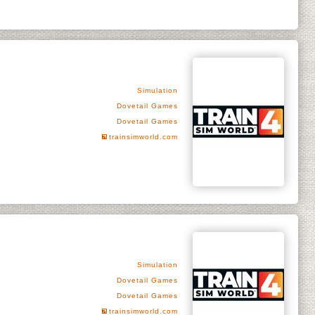
Simulation
Dovetail Games
Dovetail Games
trainsimworld.com
Simulation
Dovetail Games
Dovetail Games
trainsimworld.com