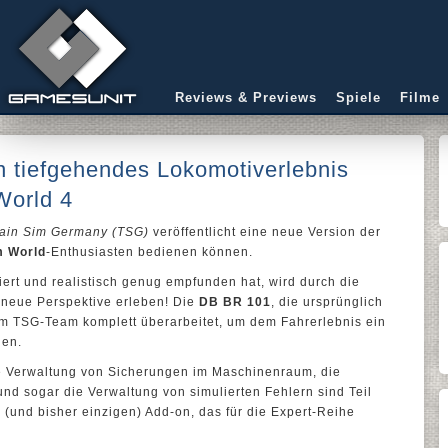
Reviews & Previews
Spiele
Filme
in tiefgehendes Lokomotiverlebnis
World 4
rain Sim Germany (TSG)
veröffentlicht eine neue Version der
m World
-Enthusiasten bedienen können.
liert und realistisch genug empfunden hat, wird durch die
 neue Perspektive erleben! Die
DB BR 101
, die ursprünglich
om TSG-Team komplett überarbeitet, um dem Fahrerlebnis ein
hen.
ie Verwaltung von Sicherungen im Maschinenraum, die
d sogar die Verwaltung von simulierten Fehlern sind Teil
 (und bisher einzigen) Add-on, das für die Expert-Reihe