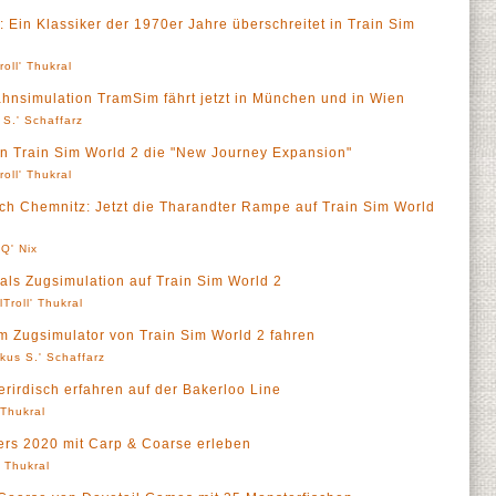
Ein Klassiker der 1970er Jahre überschreitet in Train Sim
roll' Thukral
hnsimulation TramSim fährt jetzt in München und in Wien
 S.' Schaffarz
 in Train Sim World 2 die "New Journey Expansion"
roll' Thukral
ch Chemnitz: Jetzt die Tharandter Rampe auf Train Sim World
Q' Nix
ls Zugsimulation auf Train Sim World 2
lTroll' Thukral
 Zugsimulator von Train Sim World 2 fahren
kus S.' Schaffarz
rirdisch erfahren auf der Bakerloo Line
' Thukral
rs 2020 mit Carp & Coarse erleben
' Thukral