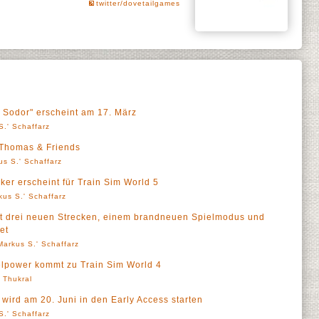
twitter/dovetailgames
 Sodor" erscheint am 17. März
S.' Schaffarz
 Thomas & Friends
us S.' Schaffarz
ker erscheint für Train Sim World 5
kus S.' Schaffarz
mit drei neuen Strecken, einem brandneuen Spielmodus und
et
Markus S.' Schaffarz
elpower kommt zu Train Sim World 4
' Thukral
 wird am 20. Juni in den Early Access starten
S.' Schaffarz