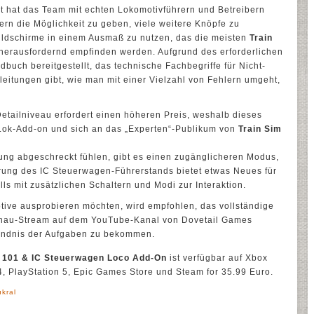
t hat das Team mit echten Lokomotivführern und Betreibern
rn die Möglichkeit zu geben, viele weitere Knöpfe zu
 Bildschirme in einem Ausmaß zu nutzen, das die meisten
Train
 herausfordernd empfinden werden. Aufgrund des erforderlichen
buch bereitgestellt, das technische Fachbegriffe für Nicht-
eitungen gibt, wie man mit einer Vielzahl von Fehlern umgeht,
etailniveau erfordert einen höheren Preis, weshalb dieses
d-Lok-Add-on und sich an das „Experten“-Publikum von
Train Sim
hrung abgeschreckt fühlen, gibt es einen zugänglicheren Modus,
hrung des IC Steuerwagen-Führerstands bietet etwas Neues für
ls mit zusätzlichen Schaltern und Modi zur Interaktion.
tive ausprobieren möchten, wird empfohlen, das vollständige
hau-Stream auf dem YouTube-Kanal von Dovetail Games
ändnis der Aufgaben zu bekommen.
 101 & IC Steuerwagen Loco Add-On
ist verfügbar auf Xbox
4, PlayStation 5, Epic Games Store und Steam for 35.99 Euro.
ukral