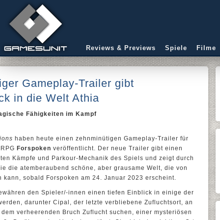
Reviews & Previews
Spiele
Filme
iger Gameplay-Trailer gibt
k in die Welt Athia
agische Fähigkeiten im Kampf
ions
haben heute einen zehnminütigen Gameplay-Trailer für
n-RPG
Forspoken
veröffentlicht. Der neue Trailer gibt einen
erten Kämpfe und Parkour-Mechanik des Spiels und zeigt durch
ie die atemberaubend schöne, aber grausame Welt, die von
n kann, sobald Forspoken am 24. Januar 2023 erscheint.
hren den Spieler/-innen einen tiefen Einblick in einige der
werden, darunter Cipal, der letzte verbliebene Zufluchtsort, an
 dem verheerenden Bruch Zuflucht suchen, einer mysteriösen