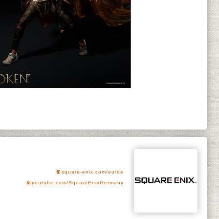
square-enix.com/eu/de
youtube.com/SquareEnixGermany