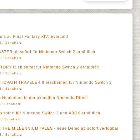
ils zu Final Fantasy XIV: Evercold
S.' Schaffarz
STER ab sofort für Nintendo Switch 2 erhältlich
S.' Schaffarz
Y R ab sofort für Nintendo Switch 2 erhältlich
S.' Schaffarz
PATH TRAVELER II erscheinen für Nintendo Switch 2
S.' Schaffarz
euheiten in der aktuellen Nintendo Direct
.' Schaffarz
ab sofort für Nintendo Switch 2 und XBOX erhältlich
.' Schaffarz
THE MILLENNIUM TALES - neue Demo ab sofort verfügbar
S.' Schaffarz