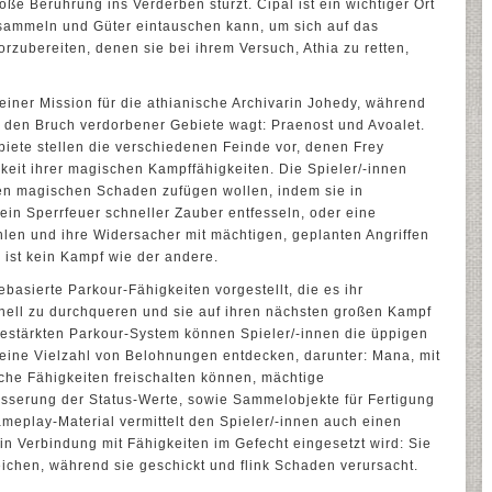
oße Berührung ins Verderben stürzt. Cipal ist ein wichtiger Ort
 sammeln und Güter eintauschen kann, um sich auf das
rzubereiten, denen sie bei ihrem Versuch, Athia zu retten,
 einer Mission für die athianische Archivarin Johedy, während
ch den Bruch verdorbener Gebiete wagt: Praenost und Avoalet.
biete stellen die verschiedenen Feinde vor, denen Frey
gkeit ihrer magischen Kampffähigkeiten. Die Spieler/-innen
en magischen Schaden zufügen wollen, indem sie in
 ein Sperrfeuer schneller Zauber entfesseln, oder eine
len und ihre Widersacher mit mächtigen, geplanten Angriffen
 ist kein Kampf wie der andere.
asierte Parkour-Fähigkeiten vorgestellt, die es ihr
hnell zu durchqueren und sie auf ihren nächsten großen Kampf
gestärkten Parkour-System können Spieler/-innen die üppigen
eine Vielzahl von Belohnungen entdecken, darunter: Mana, mit
che Fähigkeiten freischalten können, mächtige
serung der Status-Werte, sowie Sammelobjekte für Fertigung
eplay-Material vermittelt den Spieler/-innen auch einen
in Verbindung mit Fähigkeiten im Gefecht eingesetzt wird: Sie
ichen, während sie geschickt und flink Schaden verursacht.