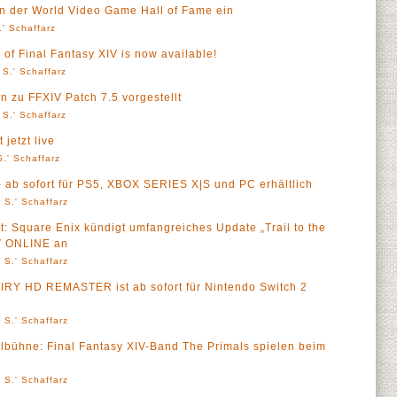
 der World Video Game Hall of Fame ein
' Schaffarz
 of Final Fantasy XIV is now available!
 S.' Schaffarz
n zu FFXIV Patch 7.5 vorgestellt
 S.' Schaffarz
jetzt live
.' Schaffarz
b sofort für PS5, XBOX SERIES X|S und PC erhältlich
 S.' Schaffarz
eht: Square Enix kündigt umfangreiches Update „Trail to the
IV ONLINE an
 S.' Schaffarz
Y HD REMASTER ist ab sofort für Nintendo Switch 2
 S.' Schaffarz
albühne: Final Fantasy XIV-Band The Primals spielen beim
 S.' Schaffarz