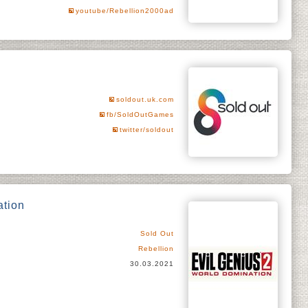
youtube/Rebellion2000ad
soldout.uk.com
fb/SoldOutGames
twitter/soldout
ation
Sold Out
Rebellion
30.03.2021