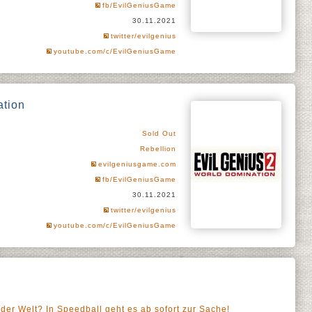
fb/EvilGeniusGame
30.11.2021
twitter/evilgenius
youtube.com/c/EvilGeniusGame
ation
Sold Out
Rebellion
evilgeniusgame.com
fb/EvilGeniusGame
30.11.2021
twitter/evilgenius
youtube.com/c/EvilGeniusGame
t der Welt? In Speedball geht es ab sofort zur Sache!