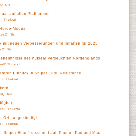
Q' Nix
nuar auf allen Plattformen
ll' Thukral
 Horde-Modus
ResQ' Nix
27 mit neuen Verbesserungen und Inhalten für 2025
sQ' Nix
t Geheimnisse des nuklear verseuchten Nordenglands
roll' Thukral
eferen Einblick in Sniper Elite: Resistance
oll' Thukral
kord
sQ' Nix
rfügbar
roll' Thukral
der ONL angekündigt
oll' Thukral
er: Sniper Elite 4 erscheint auf iPhone, iPad und Mac