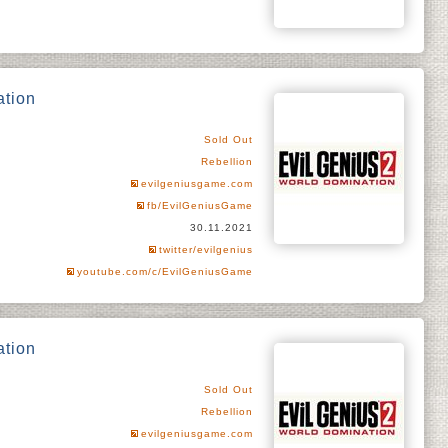
ation
Sold Out
Rebellion
evilgeniusgame.com
fb/EvilGeniusGame
30.11.2021
twitter/evilgenius
youtube.com/c/EvilGeniusGame
ation
Sold Out
Rebellion
evilgeniusgame.com