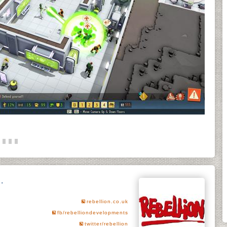
.
rebellion.co.uk
fb/rebelliondevelopments
twitter/rebellion