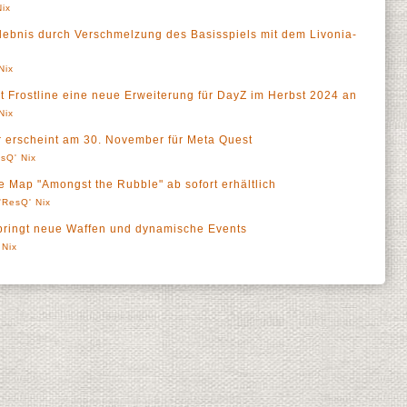
Nix
rlebnis durch Verschmelzung des Basisspiels mit dem Livonia-
Nix
it Frostline eine neue Erweiterung für DayZ im Herbst 2024 an
Nix
or erscheint am 30. November für Meta Quest
sQ' Nix
e Map "Amongst the Rubble" ab sofort erhältlich
'ResQ' Nix
bringt neue Waffen und dynamische Events
 Nix