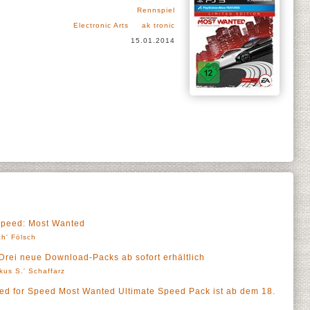
Rennspiel
Electronic Arts
ak tronic
15.01.2014
Speed: Most Wanted
ch' Fölsch
rei neue Download-Packs ab sofort erhältlich
kus S.' Schaffarz
d for Speed Most Wanted Ultimate Speed Pack ist ab dem 18.