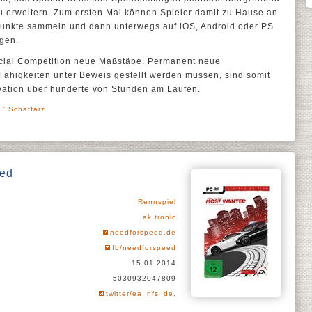
zu erweitern. Zum ersten Mal können Spieler damit zu Hause an
Punkte sammeln und dann unterwegs auf iOS, Android oder PS
igen.
Social Competition neue Maßstäbe. Permanent neue
Fähigkeiten unter Beweis gestellt werden müssen, sind somit
ivation über hunderte von Stunden am Laufen.
.' Schaffarz
ted
Rennspiel
ak tronic
needforspeed.de
fb/needforspeed
15.01.2014
5030932047809
twitter/ea_nfs_de.