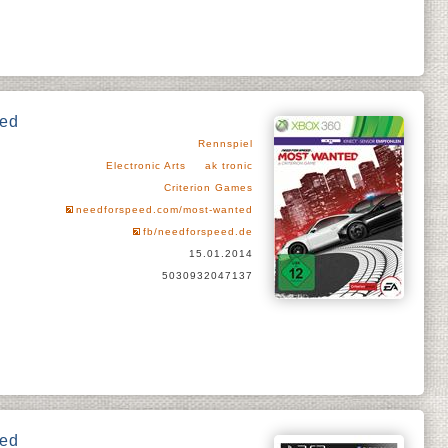
ted
Rennspiel
Electronic Arts
ak tronic
Criterion Games
needforspeed.com/most-wanted
fb/needforspeed.de
15.01.2014
5030932047137
ted