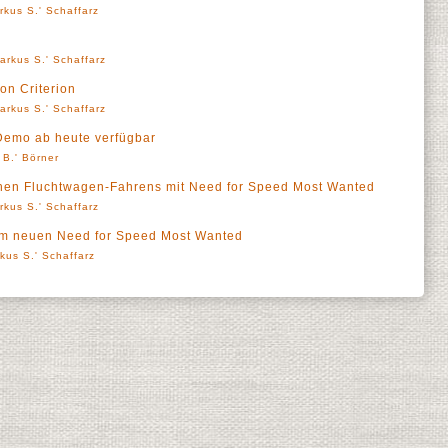
rkus S.' Schaffarz
arkus S.' Schaffarz
on Criterion
arkus S.' Schaffarz
Demo ab heute verfügbar
 B.' Börner
chen Fluchtwagen-Fahrens mit Need for Speed Most Wanted
rkus S.' Schaffarz
 im neuen Need for Speed Most Wanted
kus S.' Schaffarz