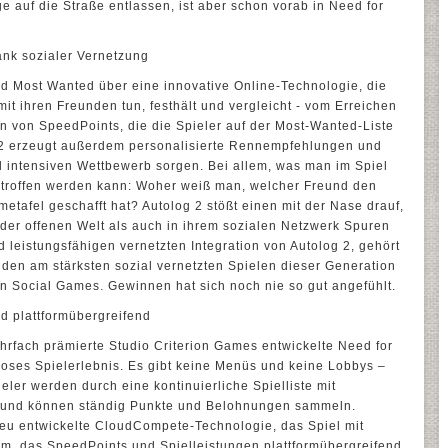
age auf die Straße entlassen, ist aber schon vorab in Need for
ank sozialer Vernetzung
ed Most Wanted über eine innovative Online-Technologie, die
mit ihren Freunden tun, festhält und vergleicht - vom Erreichen
n von SpeedPoints, die die Spieler auf der Most-Wanted-Liste
 2 erzeugt außerdem personalisierte Rennempfehlungen und
d intensiven Wettbewerb sorgen. Bei allem, was man im Spiel
ertroffen werden kann: Woher weiß man, welcher Freund den
etafel geschafft hat? Autolog 2 stößt einen mit der Nase drauf,
der offenen Welt als auch in ihrem sozialen Netzwerk Spuren
d leistungsfähigen vernetzten Integration von Autolog 2, gehört
den am stärksten sozial vernetzten Spielen dieser Generation
en Social Games. Gewinnen hat sich noch nie so gut angefühlt.
d plattformübergreifend
fach prämierte Studio Criterion Games entwickelte Need for
loses Spielerlebnis. Es gibt keine Menüs und keine Lobbys –
eler werden durch eine kontinuierliche Spielliste mit
 und können ständig Punkte und Belohnungen sammeln.
neu entwickelte CloudCompete-Technologie, das Spiel mit
m, das SpeedPoints und Spielleistungen plattformübergreifend