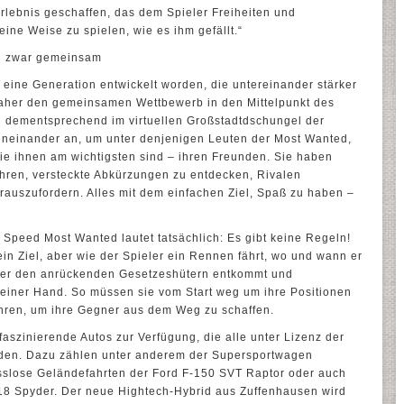
rlebnis geschaffen, das dem Spieler Freiheiten und
eine Weise zu spielen, wie es ihm gefällt.“
nd zwar gemeinsam
 eine Generation entwickelt worden, die untereinander stärker
lt daher den gemeinsamen Wettbewerb in den Mittelpunkt des
en dementsprechend im virtuellen Großstadtdschungel der
neinander an, um unter denjenigen Leuten der Most Wanted,
ie ihnen am wichtigsten sind – ihren Freunden. Sie haben
fahren, versteckte Abkürzungen zu entdecken, Rivalen
rauszufordern. Alles mit dem einfachen Ziel, Spaß zu haben –
 Speed Most Wanted lautet tatsächlich: Es gibt keine Regeln!
in Ziel, aber wie der Spieler ein Rennen fährt, wo und wann er
ks er den anrückenden Gesetzeshütern entkommt und
 seiner Hand. So müssen sie vom Start weg um ihre Positionen
hren, um ihre Gegner aus dem Weg zu schaffen.
faszinierende Autos zur Verfügung, die alle unter Lizenz der
wurden. Dazu zählen unter anderem der Supersportwagen
sslose Geländefahrten der Ford F-150 SVT Raptor oder auch
18 Spyder. Der neue Hightech-Hybrid aus Zuffenhausen wird