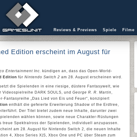
Reviews & Previews
Spiele
Filme
 Edition erscheint im August für
o Entertainment Inc.
kündigen an, dass das Open-World-
 Edition
für
Nintendo Switch 2
am 28. August erscheinen wird.
tzt die Spielenden in eine riesige, düstere Fantasywelt, wie
er Videospielreihe DARK SOULS, und
George R. R. Martin
,
r-Fantasyreihe „Das Lied von Eis und Feuer“, konzipiert
tion
enthält die gefeierte Erweiterung Shadow of the Erdtree,
iterführt. Der Titel bietet zudem neue Inhalte, darunter zwei
 Spielenden wählen können, sowie neue Charakter-Rüstungen
s treue Spektralross der Spielenden, individuell anzupassen.
cheint am 28. August für Nintendo Switch 2, die neuen Inhalte
tation 4, Xbox Series X|S, Xbox One und PC über Steam zum