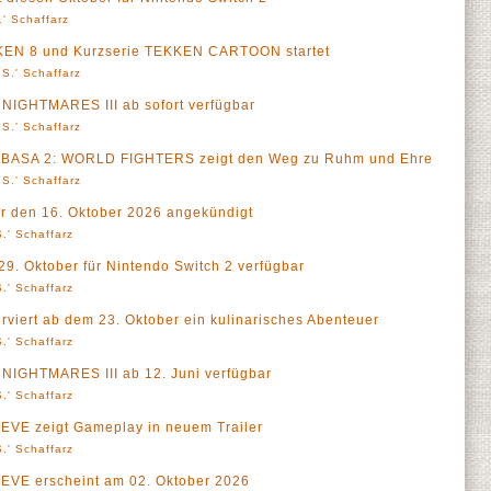
' Schaffarz
KEN 8 und Kurzserie TEKKEN CARTOON startet
S.' Schaffarz
NIGHTMARES III ab sofort verfügbar
S.' Schaffarz
SUBASA 2: WORLD FIGHTERS zeigt den Weg zu Ruhm und Ehre
S.' Schaffarz
ür den 16. Oktober 2026 angekündigt
.' Schaffarz
29. Oktober für Nintendo Switch 2 verfügbar
.' Schaffarz
viert ab dem 23. Oktober ein kulinarisches Abenteuer
.' Schaffarz
NIGHTMARES III ab 12. Juni verfügbar
.' Schaffarz
VE zeigt Gameplay in neuem Trailer
.' Schaffarz
VE erscheint am 02. Oktober 2026