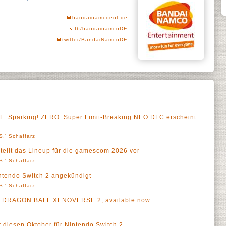
bandainamcoent.de
fb/bandainamcoDE
twitter/BandaiNamcoDE
: Sparking! ZERO: Super Limit-Breaking NEO DLC erscheint
S.' Schaffarz
ellt das Lineup für die gamescom 2026 vor
S.' Schaffarz
tendo Switch 2 angekündigt
S.' Schaffarz
r of DRAGON BALL XENOVERSE 2, available now
t diesen Oktober für Nintendo Switch 2