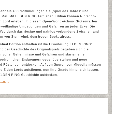
mehr als 400 Nominierungen als „Spiel des Jahres“ und
en Mal. Mit ELDEN RING Tarnished Edition können Nintendo-
n Lord erleben. In diesem Open-World-Action-RPG erwarten
 weitläufige Umgebungen und Gefahren an jeder Ecke. Die
Weg durch das riesige und nahtlos verbundene Zwischenland
n von Sturmwind, dem treuen Spektralross.
shed Edition
enthalten ist die Erweiterung ELDEN RING:
ung der Geschichte des Originalspiels begeben sich die
r voller Geheimnisse und Gefahren und starten eine
ie bedrohlichen Endgegnern gegenüberstehen und neue
nd Rüstungen entdecken. Auf den Spuren von Miquella müssen
zu Elden Lords aufstiegen, nun ihre Gnade hinter sich lassen,
r ELDEN RING-Geschichte aufdecken.
haffarz