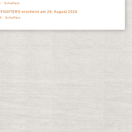
.' Schaffarz
IGHTERS erscheint am 28. August 2026
S.' Schaffarz