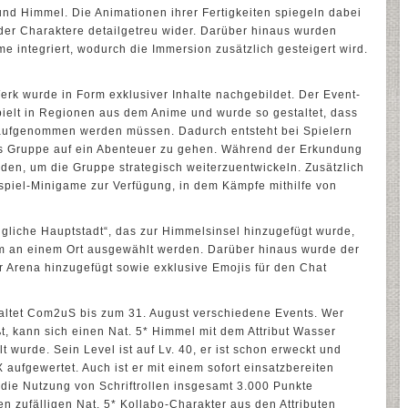
 und Himmel. Die Animationen ihrer Fertigkeiten spiegeln dabei
 der Charaktere detailgetreu wider. Darüber hinaus wurden
e integriert, wodurch die Immersion zusätzlich gesteigert wird.
rk wurde in Form exklusiver Inhalte nachgebildet. Der Event-
ielt in Regionen aus dem Anime und wurde so gestaltet, dass
 aufgenommen werden müssen. Dadurch entsteht bei Spielern
ns Gruppe auf ein Abenteuer zu gehen. Während der Erkundung
en, um die Gruppe strategisch weiterzuentwickeln. Zusätzlich
spiel-Minigame zur Verfügung, in dem Kämpfe mithilfe von
gliche Hauptstadt“, das zur Himmelsinsel hinzugefügt wurde,
m an einem Ort ausgewählt werden. Darüber hinaus wurde der
r Arena hinzugefügt sowie exklusive Emojis für den Chat
taltet Com2uS bis zum 31. August verschiedene Events. Wer
t, kann sich einen Nat. 5* Himmel mit dem Attribut Wasser
lt wurde. Sein Level ist auf Lv. 40, er ist schon erweckt und
 aufgewertet. Auch ist er mit einem sofort einsatzbereiten
die Nutzung von Schriftrollen insgesamt 3.000 Punkte
en zufälligen Nat. 5* Kollabo-Charakter aus den Attributen