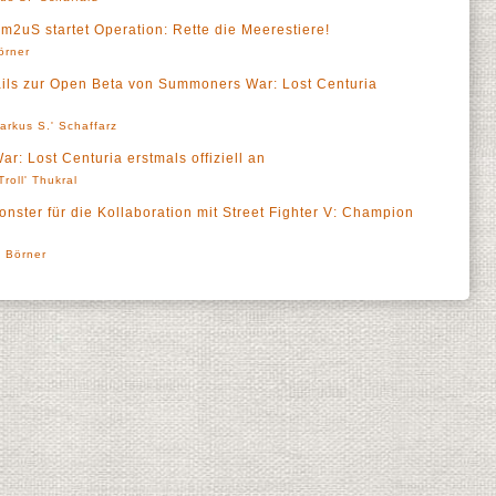
2uS startet Operation: Rette die Meerestiere!
örner
ails zur Open Beta von Summoners War: Lost Centuria
arkus S.' Schaffarz
 Lost Centuria erstmals offiziell an
Troll' Thukral
nster für die Kollaboration mit Street Fighter V: Champion
' Börner