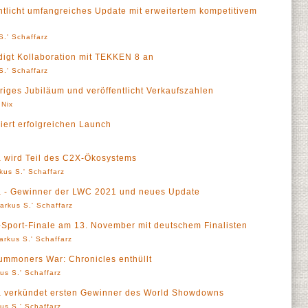
tlicht umfangreiches Update mit erweitertem kompetitivem
S.' Schaffarz
gt Kollaboration mit TEKKEN 8 an
S.' Schaffarz
iges Jubiläum und veröffentlicht Verkaufszahlen
 Nix
ert erfolgreichen Launch
 wird Teil des C2X-Ökosystems
kus S.' Schaffarz
a - Gewinner der LWC 2021 und neues Update
arkus S.' Schaffarz
port-Finale am 13. November mit deutschem Finalisten
arkus S.' Schaffarz
ummoners War: Chronicles enthüllt
us S.' Schaffarz
a verkündet ersten Gewinner des World Showdowns
us S.' Schaffarz