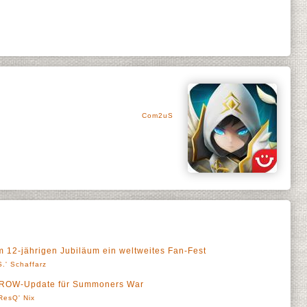
Com2uS
 12-jährigen Jubiläum ein weltweites Fan-Fest
.' Schaffarz
RROW-Update für Summoners War
ResQ' Nix