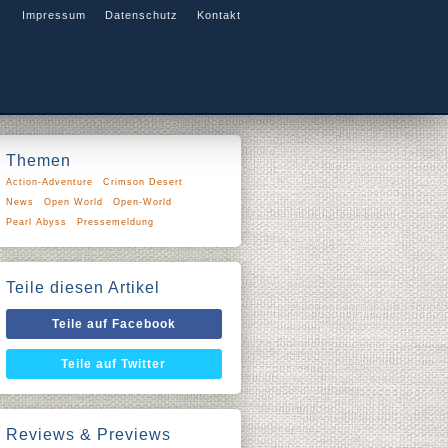
Impressum
Datenschutz
Kontakt
Themen
Action-Adventure
Crimson Desert
News
Open World
Open-World
Pearl Abyss
Pressemeldung
Teile diesen Artikel
Teile auf Facebook
Teile auf Twitter
Reviews & Previews