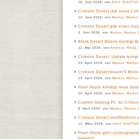
16. Juni 2026, von
Amrit 'GrollTroll
Crimson Desert lädt seine Co
12. Juni 2026, von
Markus 'Markus 
Crimson Desert gibt einen Au
2. Juni 2026, von
Markus 'Markus S
Black Desert Mobile kündigt B
12. Mai 2026, von
Andreas 'ResQ' 
Crimson Desert: Update bring
23. April 2026, von
Markus 'Markus
Crimson Desert knackt 5 Millio
15. April 2026, von
Markus 'Markus
Pearl Abyss kündigt neue Upda
10. April 2026, von
Markus 'Markus
Custom Gaming PC für Crimso
8. April 2026, von
Markus 'Markus S
Crimson Desert veröffentlicht 
12. März 2026, von
Amrit 'GrollTrol
Pearl Abyss gibt Leistungsanf
bekannt