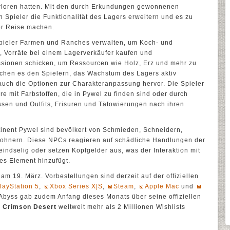
verloren hatten. Mit den durch Erkundungen gewonnenen
pieler die Funktionalität des Lagers erweitern und es zu
er Reise machen.
Spieler Farmen und Ranches verwalten, um Koch- und
, Vorräte bei einem Lagerverkäufer kaufen und
sionen schicken, um Ressourcen wie Holz, Erz und mehr zu
chen es den Spielern, das Wachstum des Lagers aktiv
auch die Optionen zur Charakteranpassung hervor. Die Spieler
 mit Farbstoffen, die in Pywel zu finden sind oder durch
ssen und Outfits, Frisuren und Tätowierungen nach ihren
tinent Pywel sind bevölkert von Schmieden, Schneidern,
wohnern. Diese NPCs reagieren auf schädliche Handlungen der
eindselig oder setzen Kopfgelder aus, was der Interaktion mit
es Element hinzufügt.
am 19. März. Vorbestellungen sind derzeit auf der offiziellen
layStation 5
,
Xbox Series X|S
,
Steam
,
Apple Mac
und
 Abyss gab zudem Anfang dieses Monats über seine offiziellen
s
Crimson Desert
weltweit mehr als 2 Millionen Wishlists