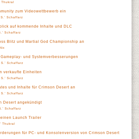
' Thukral
mmunity zum Videowettbewerb ein
S.' Schaffarz
sblick auf kommende Inhalte und DLC
.' Schaffarz
oss Blitz und Martial God Championship an
Nix
t Gameplay- und Systemverbesserungen
 S.' Schaffarz
n verkaufte Einheiten
 S.' Schaffarz
tes und Inhalte für Crimson Desert an
 S.' Schaffarz
n Desert angekündigt
.' Schaffarz
seinen Launch Trailer
l' Thukral
orderungen für PC- und Konsolenversion von Crimson Desert