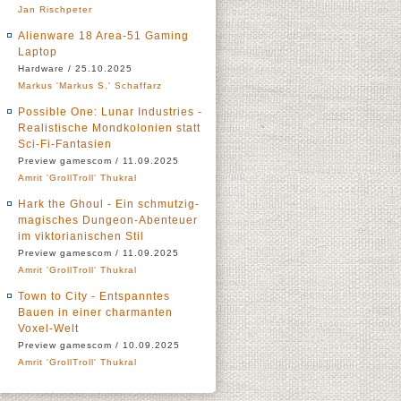
Jan Rischpeter
Alienware 18 Area-51 Gaming
Laptop
Hardware / 25.10.2025
Markus 'Markus S.' Schaffarz
Possible One: Lunar Industries -
Realistische Mondkolonien statt
Sci-Fi-Fantasien
Preview gamescom / 11.09.2025
Amrit 'GrollTroll' Thukral
Hark the Ghoul - Ein schmutzig-
magisches Dungeon-Abenteuer
im viktorianischen Stil
Preview gamescom / 11.09.2025
Amrit 'GrollTroll' Thukral
Town to City - Entspanntes
Bauen in einer charmanten
Voxel-Welt
Preview gamescom / 10.09.2025
Amrit 'GrollTroll' Thukral