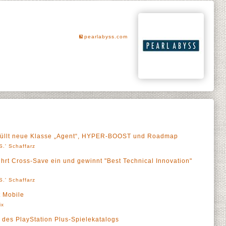
pearlabyss.com
thüllt neue Klasse „Agent“, HYPER-BOOST und Roadmap
S.' Schaffarz
ührt Cross-Save ein und gewinnt "Best Technical Innovation"
S.' Schaffarz
t Mobile
ix
l des PlayStation Plus-Spielekatalogs