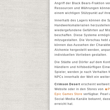
Angriff der Black Bears-Fraktion 
Ressourcen und Währungen können S
einem wichtigen Stützpunkt auf ihr
Innerhalb des Lagers können die 
Handwerksmaterialien herzustellen
wiedergefundene Gefährten auf Mis
beschaffen. Diese Systeme ermögli
mitzugestalten. Die Vorschau hebt 
können das Aussehen der Charaktere
Alchemie hergestellt werden, anpa
individuellen Vorlieben gestalten.
Die Städte und Dörfer auf dem Kon
Händlern und hilfsbedürftigen Ein
Spieler, werden je nach Verhalten f
NPCs innerhalb der Welt ein weiter
Crimson Desert
erscheint weltweit 
Website oder in den Stores von
P
Epic Games Store
verfügbar. Pearl
Social-Media-Kanäle bekannt, das
erreicht hat.