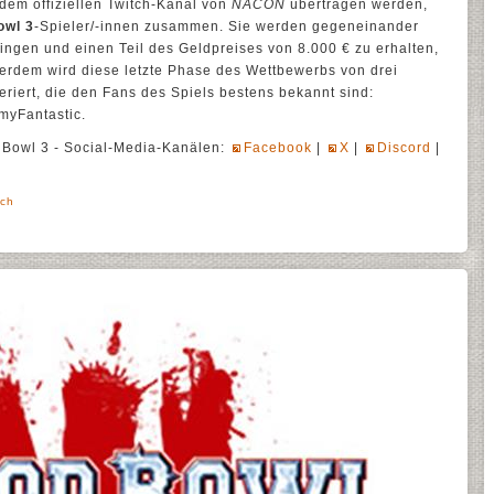
 dem offiziellen Twitch-Kanal von
NACON
übertragen werden,
owl 3
-Spieler/-innen zusammen. Sie werden gegeneinander
ringen und einen Teil des Geldpreises von 8.000 € zu erhalten,
ußerdem wird diese letzte Phase des Wettbewerbs von drei
iert, die den Fans des Spiels bestens bekannt sind:
myFantastic.
d Bowl 3 - Social-Media-Kanälen:
Facebook
|
X
|
Discord
|
sch