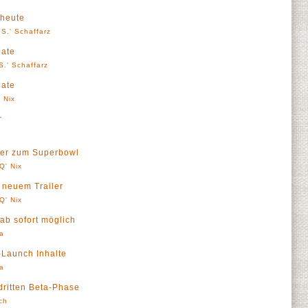
 heute
S.' Schaffarz
date
S.' Schaffarz
date
 Nix
r
a
iler zum Superbowl
Q' Nix
n neuem Trailer
Q' Nix
ab sofort möglich
a
-Launch Inhalte
a
dritten Beta-Phase
ch