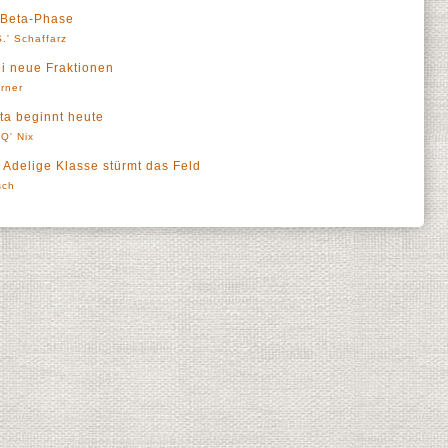
n Beta-Phase
.' Schaffarz
i neue Fraktionen
örner
ta beginnt heute
Q' Nix
 Adelige Klasse stürmt das Feld
sch