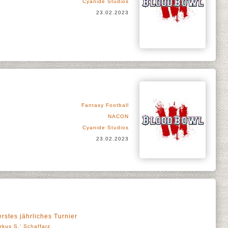
Cyanide Studios
23.02.2023
Fantasy Football
NACON
Cyanide Studios
23.02.2023
erstes jährliches Turnier
rkus S.' Schaffarz