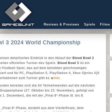
Reviews & Previews
Spiele
Filme
owl 3 2024 World Championship
inen detaillierten Einblick in den Ablauf der
Blood Bowl 3
eiten offiziellen Turnier des Spiels.
Blood Bowl 3
ist ein
y-Football-Spiel, das auf dem beliebten gleichnamigen
iert und für PC, PlayStation 5, PlayStation 4, Xbox S]eries X|S
nformationen zum Turnier gibt es
hier
.
runden bereiten sich die 64 Teilnehmenden auf die nächsten
Gruppenphase (27. Oktober bis 15. November), gefolgt von
 1. Dezember), die mit der „Final 8“-Phase (6. bis 8.
 „Final 8“-Phase, besteht aus dem Viertelfinale, dem