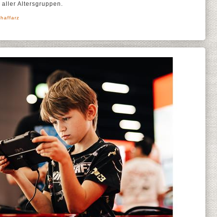
aller Altersgruppen.
haffarz