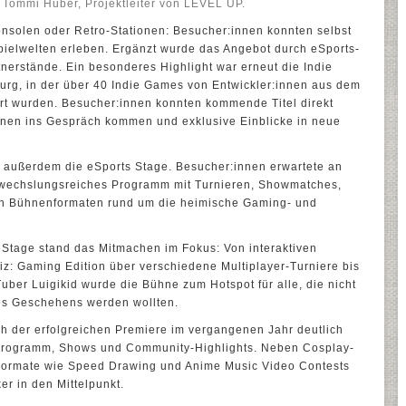
t Tommi Huber, Projektleiter von LEVEL UP.
nsolen oder Retro-Stationen: Besucher:innen konnten selbst
pielwelten erleben. Ergänzt wurde das Angebot durch eSports-
nerstände. Ein besonderes Highlight war erneut die Indie
rg, in der über 40 Indie Games von Entwickler:innen aus dem
t wurden. Besucher:innen konnten kommende Titel direkt
innen ins Gespräch kommen und exklusive Einblicke in neue
 außerdem die eSports Stage. Besucher:innen erwartete an
bwechslungsreiches Programm mit Turnieren, Showmatches,
n Bühnenformaten rund um die heimische Gaming- und
 Stage stand das Mitmachen im Fokus: Von interaktiven
: Gaming Edition über verschiedene Multiplayer-Turniere bis
uber Luigikid wurde die Bühne zum Hotspot für alle, die nicht
des Geschehens werden wollten.
 der erfolgreichen Premiere im vergangenen Jahr deutlich
r Programm, Shows und Community-Highlights. Neben Cosplay-
 Formate wie Speed Drawing und Anime Music Video Contests
er in den Mittelpunkt.