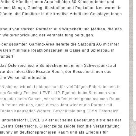
Artist & Händler:innen Area mit über 80 Künstler:innen und
nime, Manga, Gaming, Illustration und Popkultur. Neu waren in
ände, die Einblicke in die kreative Arbeit der Cosplayer:innen
rneut von starken Partnern aus Wirtschaft und Medien, die das
ur Weiterentwicklung der Veranstaltung beitrugen.
 der gesamten Gaming-Area lieferte die Salzburg AG mit ihrer
t waren minimale Reaktionszeiten im Game und Spielspaß in
antiert.
m das Österreichische Bundesheer mit einem Schwerpunkt auf
 war der interaktive Escape Room, der Besucher:innen das
sche Weise näherbrachte.
 stehen wir mit Leidenschaft für vielfältiges Entertainment in
t dem Gaming-Festival LEVEL UP. Egal ob beim Streamen von
ilmen oder beim Gamen, wir schaffen einen gemeinsamen Raum
b freuen wir uns, auch dieses Jahr wieder als Partner mit
n Fabian Knauseder-Wöhrer, Geschäftsleitung JOYN Österreich.
6 unterstreicht LEVEL UP erneut seine Bedeutung als eines der
Events Österreichs. Gleichzeitig zeigte sich die Veranstaltung
ommunity im deutschsprachigen Raum und als Erlebnis für