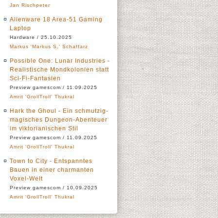
Jan Rischpeter
Alienware 18 Area-51 Gaming
Laptop
Hardware / 25.10.2025
Markus 'Markus S.' Schaffarz
Possible One: Lunar Industries -
Realistische Mondkolonien statt
Sci-Fi-Fantasien
Preview gamescom / 11.09.2025
Amrit 'GrollTroll' Thukral
Hark the Ghoul - Ein schmutzig-
magisches Dungeon-Abenteuer
im viktorianischen Stil
Preview gamescom / 11.09.2025
Amrit 'GrollTroll' Thukral
Town to City - Entspanntes
Bauen in einer charmanten
Voxel-Welt
Preview gamescom / 10.09.2025
Amrit 'GrollTroll' Thukral