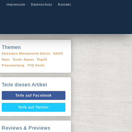
Impressum
Datenschutz
Kontakt
Themen
Darksiders Warmastered Edition
KAIKO
News
Nordic Games
Pegi16
Pressemeldung
THQ Nordic
Teile diesen Artikel
Teile auf Facebook
Teile auf Twitter
Reviews & Previews