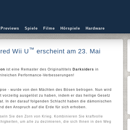
 Previews
Spiele
Filme
Hörspiele
Hardware
™
red Wii U
erscheint am 23. Mai
ion
ist eine Remaster des Originaltitels
Darksiders
in
ahlreichen Performance-Verbesserungen!
lypse - wurde von den Mächten des Bösen betrogen. Nun wird
 vorzeitig ausgelöst zu haben, indem er das heilige Gesetz
t. In der darauf folgenden Schlacht haben die dämonischen
d den Anspruch auf die Erde für sich erhoben.
seln Sie den Zorn von Krieg. Kombinieren Sie kraftvolle
ähigkeiten, um alle zu dezimieren, die sich Ihnen in den Weg