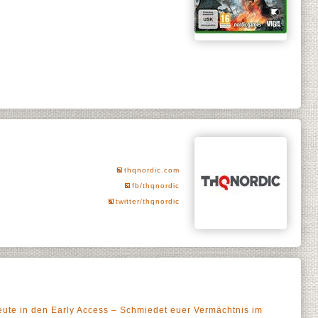
thqnordic.com
fb/thqnordic
twitter/thqnordic
heute in den Early Access – Schmiedet euer Vermächtnis im