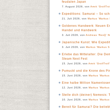
feudalen Japan
7. August 2026, von
Amrit 'GrollTro
Expeditions: Samurai – So sch
21. Juli 2026, von
Markus 'Markus 
Goldenes Handwerk: Neuen En
Handel und Handwerk
3. Juli 2026, von
Andreas 'ResQ' N
Japanische Kunst: Wie Expedi
3. Juli 2026, von
Markus 'Markus S.
Erlebe das Mittelalter: Die De
Steam Next Fest
15. Juni 2026, von
Amrit 'GrollTroll
Pumuckl und die Krone des Pir
15. Juni 2026, von
Markus 'Markus 
Eine halbe Million Namenlose
12. Juni 2026, von
Markus 'Markus 
Stelle dich (deiner) Nemesis: T
10. Juni 2026, von
Markus 'Markus 
Bereit für Samurai? Die belie