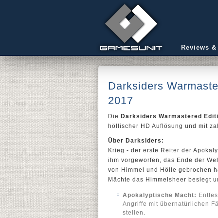
Reviews &
Darksiders Warmaste
2017
Die
Darksiders Warmastered Edit
höllischer HD Auflösung und mit z
Über Darksiders:
Krieg - der erste Reiter der Apoka
ihm vorgeworfen, das Ende der Welt
von Himmel und Hölle gebrochen ha
Mächte das Himmelsheer besiegt un
Apokalyptische Macht:
Entfes
Angriffe mit übernatürlichen F
stellen.