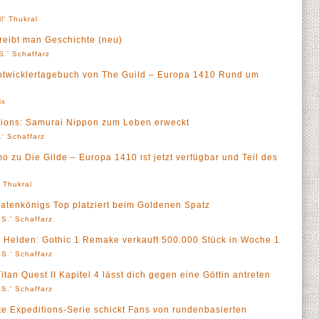
ll' Thukral
reibt man Geschichte (neu)
S.' Schaffarz
twicklertagebuch von The Guild – Europa 1410 Rund um
ix
tions: Samurai Nippon zum Leben erweckt
' Schaffarz
mo zu Die Gilde – Europa 1410 ist jetzt verfügbar und Teil des
' Thukral
atenkönigs Top platziert beim Goldenen Spatz
S.' Schaffarz
r Helden: Gothic 1 Remake verkauft 500.000 Stück in Woche 1
S.' Schaffarz
itan Quest II Kapitel 4 lässt dich gegen eine Göttin antreten
S.' Schaffarz
bte Expeditions-Serie schickt Fans von rundenbasierten