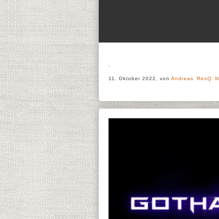
.
11. Oktober 2022, von
Andreas 'ResQ' N