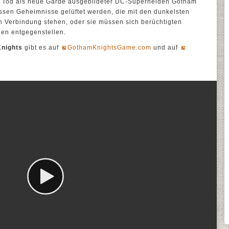
 Tod als neue Garde ausgebildeter DC-Superhelden Gotham
sen Geheimnisse gelüftet werden, die mit den dunkelsten
in Verbindung stehen, oder sie müssen sich berüchtigten
nen entgegenstellen.
nights
gibt es auf
GothamKnightsGame.com
und auf