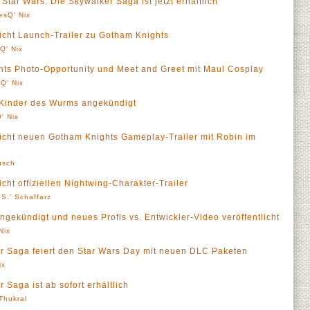
Star Wars: Die Skywalker Saga ist jetzt erhältlich
esQ' Nix
icht Launch-Trailer zu Gotham Knights
Q' Nix
s Photo-Opportunity und Meet and Greet mit Maul Cosplay
Q' Nix
: Kinder des Wurms angekündigt
' Nix
icht neuen Gotham Knights Gameplay-Trailer mit Robin im
usch
cht offiziellen Nightwing-Charakter-Trailer
S.' Schaffarz
ngekündigt und neues Profis vs. Entwickler-Video veröffentlicht
Nix
r Saga feiert den Star Wars Day mit neuen DLC Paketen
ix
Saga ist ab sofort erhältlich
 Thukral