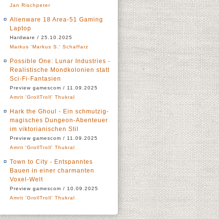
Jan Rischpeter
Alienware 18 Area-51 Gaming
Laptop
Hardware / 25.10.2025
Markus 'Markus S.' Schaffarz
Possible One: Lunar Industries -
Realistische Mondkolonien statt
Sci-Fi-Fantasien
Preview gamescom / 11.09.2025
Amrit 'GrollTroll' Thukral
Hark the Ghoul - Ein schmutzig-
magisches Dungeon-Abenteuer
im viktorianischen Stil
Preview gamescom / 11.09.2025
Amrit 'GrollTroll' Thukral
Town to City - Entspanntes
Bauen in einer charmanten
Voxel-Welt
Preview gamescom / 10.09.2025
Amrit 'GrollTroll' Thukral