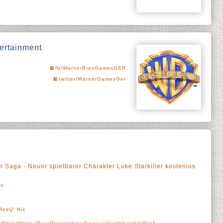
tertainment
fb/WarnerBrosGamesGER
twitter/WarnerGamesGer
 Saga - Neuer spielbarer Charakter Luke Starkiller kostenlos
ix
2
ResQ' Nix