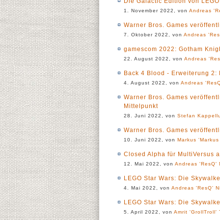
Die Galactic Edition von LEGO 
1. November 2022, von
Andreas 'R
Warner Bros. Games veröffentl
7. Oktober 2022, von
Andreas 'Res
gamescom 2022: Gotham Knight
22. August 2022, von
Andreas 'Res
Back 4 Blood - Erweiterung 2
4. August 2022, von
Andreas 'ResQ
Warner Bros. Games veröffentl
Mittelpunkt
28. Juni 2022, von
Stefan Kappell
Warner Bros. Games veröffentli
10. Juni 2022, von
Markus 'Markus 
Closed Alpha für MultiVersus a
12. Mai 2022, von
Andreas 'ResQ' 
LEGO Star Wars: Die Skywalke
4. Mai 2022, von
Andreas 'ResQ' N
LEGO Star Wars: Die Skywalker 
5. April 2022, von
Amrit 'GrollTroll'