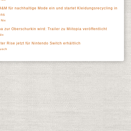
 H&M für nachhaltige Mode ein und startet Kleidungsrecycling in
ons
 Nix
ur Oberschurkin wird: Trailer zu Miitopia veröffentlicht
Nix
er Rise jetzt für Nintendo Switch erhältlich
lusch