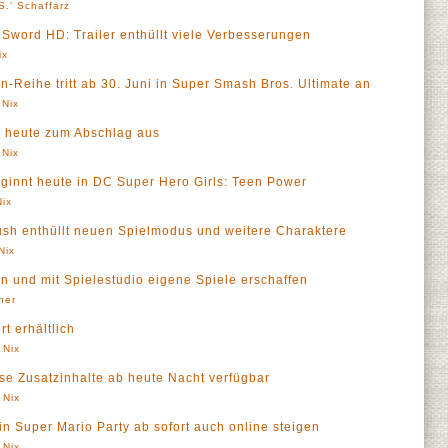
S.' Schaffarz
Sword HD: Trailer enthüllt viele Verbesserungen
ix
-Reihe tritt ab 30. Juni in Super Smash Bros. Ultimate an
 Nix
b heute zum Abschlag aus
 Nix
eginnt heute in DC Super Hero Girls: Teen Power
Nix
Rush enthüllt neuen Spielmodus und weitere Charaktere
Nix
en und mit Spielestudio eigene Spiele erschaffen
ner
t erhältlich
 Nix
se Zusatzinhalte ab heute Nacht verfügbar
 Nix
 in Super Mario Party ab sofort auch online steigen
 Nix