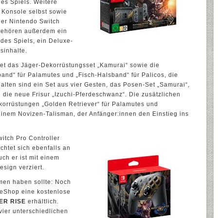
es Spiels. Weitere
 Konsole selbst sowie
er Nintendo Switch
ehören außerdem ein
des Spiels, ein Deluxe-
sinhalte.
et das Jäger-Dekorrüstungsset „Kamurai“ sowie die
and“ für Palamutes und „Fisch-Halsband“ für Palicos, die
alten sind ein Set aus vier Gesten­­, das Posen-Set „Samurai“,
die neue Frisur „Izuchi-Pferdeschwanz“. Die zusätzlichen
orrüstungen „Golden Retriever“ für Palamutes und
einem Novizen-Talisman, der Anfänger:innen den Einstieg ins
witch Pro Controller
ichtet sich ebenfalls an
ch er ist mit einem
ign verziert.
men haben sollte: Noch
 eShop eine kostenlose
ER RISE
erhältlich.
vier unterschiedlichen