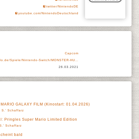
twitter/NintendoDE
youtube.com/NintendoDeutschland
Capcom
do.de/Spiele/Nintendo-Switch/MONSTER-HU…
26.03.2021
 MARIO GALAXY FILM (Kinostart: 01.04.2026)
 S.' Schaffarz
 Pringles Super Mario Limited Edition
S.' Schaffarz
cheint bald