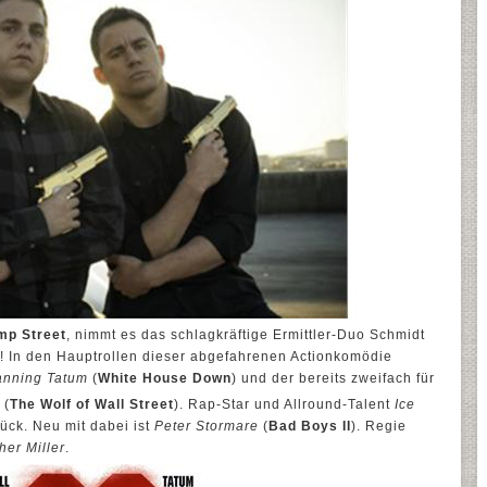
mp Street
, nimmt es das schlagkräftige Ermittler-Duo Schmidt
! In den Hauptrollen dieser abgefahrenen Actionkomödie
nning Tatum
(
White House Down
) und der bereits zweifach für
(
The Wolf of Wall Street
). Rap-Star und Allround-Talent
Ice
ück. Neu mit dabei ist
Peter Stormare
(
Bad Boys II
). Regie
her Miller
.