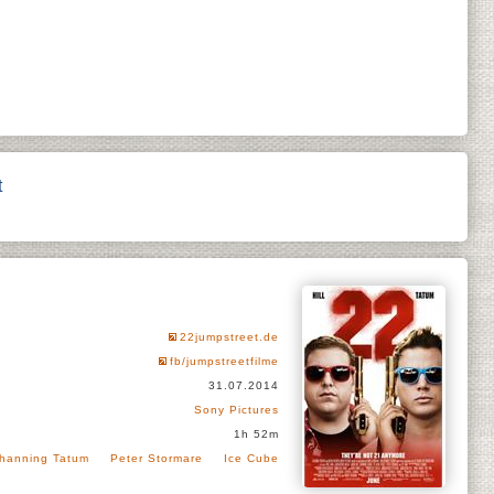
t
22jumpstreet.de
fb/jumpstreetfilme
31.07.2014
Sony Pictures
1h 52m
hanning Tatum
Peter Stormare
Ice Cube