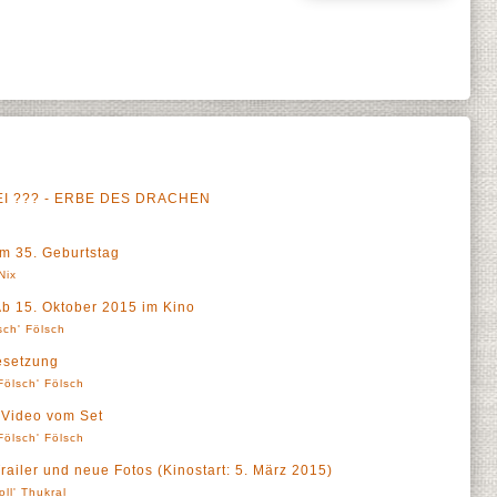
DREI ??? - ERBE DES DRACHEN
a
m 35. Geburtstag
Nix
 15. Oktober 2015 im Kino
sch' Fölsch
esetzung
Fölsch' Fölsch
 Video vom Set
Fölsch' Fölsch
Trailer und neue Fotos (Kinostart: 5. März 2015)
oll' Thukral