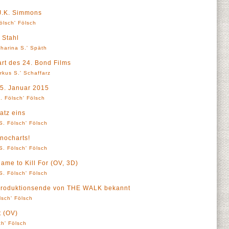
J.K. Simmons
ölsch' Fölsch
 Stahl
tharina S.' Späth
rt des 24. Bond Films
rkus S.' Schaffarz
15. Januar 2015
. Fölsch' Fölsch
atz eins
S. Fölsch' Fölsch
inocharts!
S. Fölsch' Fölsch
Dame to Kill For (OV, 3D)
S. Fölsch' Fölsch
s Produktionsende von THE WALK bekannt
lsch' Fölsch
t (OV)
ch' Fölsch