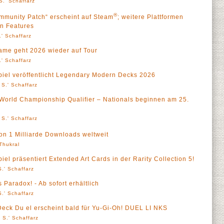
S.' Schaffarz
®
mmunity Patch“ erscheint auf Steam
; weitere Plattformen
en Features
' Schaffarz
ame geht 2026 wieder auf Tour
' Schaffarz
iel veröffentlicht Legendary Modern Decks 2026
 S.' Schaffarz
World Championship Qualifier – Nationals beginnen am 25.
 S.' Schaffarz
on 1 Milliarde Downloads weltweit
 Thukral
l präsentiert Extended Art Cards in der Rarity Collection 5!
.' Schaffarz
 Paradox! - Ab sofort erhältlich
.' Schaffarz
eck Du el erscheint bald für Yu-Gi-Oh! DUEL LI NKS
 S.' Schaffarz