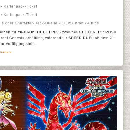
x Kartenpack-Ticket
x Kartenpack-Ticket
lle oder Charakter-Deck-Duelle = 100x Chronik-Chips
heinen für
Yu-Gi-Oh! DUEL LINKS
zwei neue BOXEN. Für
RUSH
ernal Genesis erhältlich, während für
SPEED DUEL
ab dem 21.
ur Verfügung steht.
haffarz