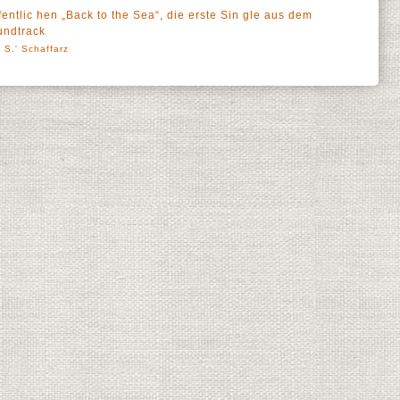
ntlic hen „Back to the Sea“, die erste Sin gle aus dem
undtrack
 S.' Schaffarz