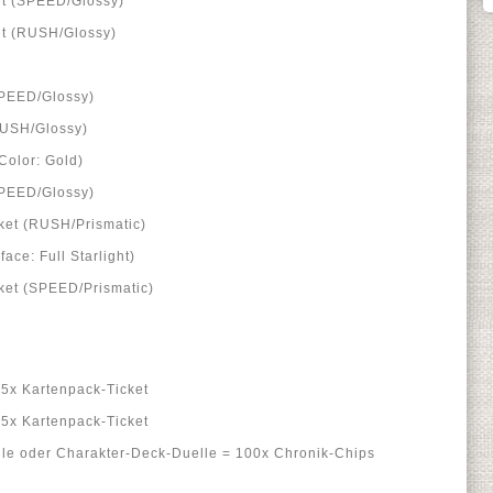
et (SPEED/Glossy)
et (RUSH/Glossy)
SPEED/Glossy)
RUSH/Glossy)
Color: Gold)
SPEED/Glossy)
ket (RUSH/Prismatic)
ace: Full Starlight)
ket (SPEED/Prismatic)
5x Kartenpack-Ticket
5x Kartenpack-Ticket
lle oder Charakter-Deck-Duelle = 100x Chronik-Chips