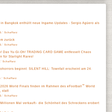
 in Bangkok enthüllt neue Ingame-Updates - Sergio Agüero als
S.' Schaffarz
om zurück
S.' Schaffarz
ich! Das Yu-Gi-Oh! TRADING CARD GAME entfesselt Chaos
 für Starlight Rares!
' Schaffarz
ohorrors beginnt: SILENT HILL: Townfall erscheint am 24.
.' Schaffarz
™
026 World Finals finden im Rahmen des eFootball
World
 statt
S.' Schaffarz
ei Millionen Mal verkauft– die Schönheit des Schreckens erobert