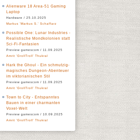
Alienware 18 Area-51 Gaming
Laptop
Hardware / 25.10.2025
Markus 'Markus S.' Schaffarz
Possible One: Lunar Industries -
Realistische Mondkolonien statt
Sci-Fi-Fantasien
Preview gamescom / 11.09.2025
Amrit 'GrollTroll' Thukral
Hark the Ghoul - Ein schmutzig-
magisches Dungeon-Abenteuer
im viktorianischen Stil
Preview gamescom / 11.09.2025
Amrit 'GrollTroll' Thukral
Town to City - Entspanntes
Bauen in einer charmanten
Voxel-Welt
Preview gamescom / 10.09.2025
Amrit 'GrollTroll' Thukral