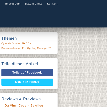
Impressum
Datenschutz
Kontakt
Themen
Cyanide Studio
NACON
Pressemeldung
Pro Cycling Manager 26
Teile diesen Artikel
Teile auf Facebook
Teile auf Twitter
Reviews & Previews
Da Vinci Code – Sakrileg