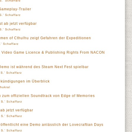
S.' Schaffarz
Gameplay-Trailer
S.' Schaffarz
t ab jetzt verfügbar
S.' Schaffarz
men of Cthulhu zeigt Gefahren der Expeditionen
' Schaffarz
wl Video Game Licence & Publishing Rights From NACON
emo ist während des Steam Next Fest spielbar
S.' Schaffarz
nkündigungen im Überblick
Thukral
 zum offiziellen Soundtrack von Edge of Memories
 S.' Schaffarz
ab jetzt verfügbar
 S.' Schaffarz
öffentlicht eine Demo anlässlich der Lovecraftian Days
 S.' Schaffarz