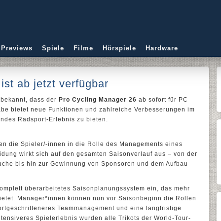
 Previews
Spiele
Filme
Hörspiele
Hardware
st ab jetzt verfügbar
bekannt, dass der
Pro Cycling Manager 26
ab sofort für PC
sgabe bietet neue Funktionen und zahlreiche Verbesserungen im
ndes Radsport-Erlebnis zu bieten.
en die Spieler/-innen in die Rolle des Managements eines
idung wirkt sich auf den gesamten Saisonverlauf aus – von der
suche bis hin zur Gewinnung von Sponsoren und dem Aufbau
komplett überarbeitetes Saisonplanungssystem ein, das mehr
bietet. Manager*innen können nun vor Saisonbeginn die Rollen
fortgeschritteneres Teammanagement und eine langfristige
tensiveres Spielerlebnis wurden alle Trikots der World-Tour-