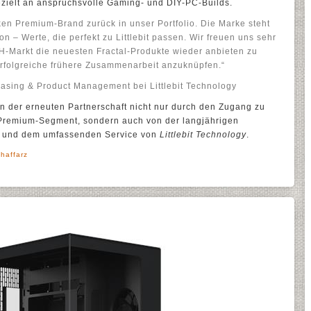
ezielt an anspruchsvolle Gaming- und DIY-PC-Builds.
rken Premium-Brand zurück in unser Portfolio. Die Marke steht
on – Werte, die perfekt zu Littlebit passen. Wir freuen uns sehr
-Markt die neuesten Fractal-Produkte wieder anbieten zu
folgreiche frühere Zusammenarbeit anzuknüpfen.“
hasing & Product Management bei Littlebit Technology
on der erneuten Partnerschaft nicht nur durch den Zugang zu
 Premium-Segment, sondern auch von der langjährigen
it und dem umfassenden Service von
Littlebit Technology
.
haffarz