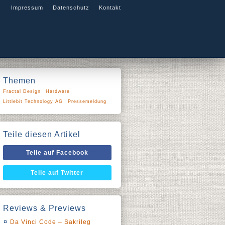
Impressum
Datenschutz
Kontakt
Themen
Fractal Design
Hardware
Littlebit Technology AG
Pressemeldung
Teile diesen Artikel
Teile auf Facebook
Teile auf Twitter
Reviews & Previews
Da Vinci Code – Sakrileg