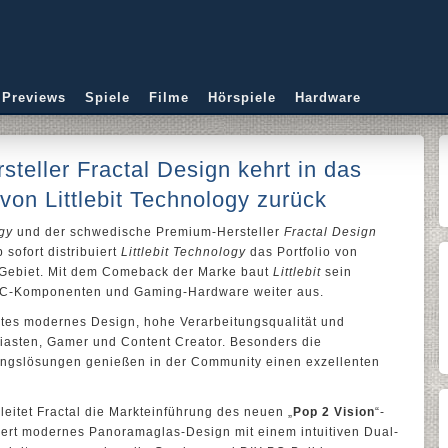
 Previews
Spiele
Filme
Hörspiele
Hardware
eller Fractal Design kehrt in das
 von Littlebit Technology zurück
ogy
und der schwedische Premium-Hersteller
Fractal Design
sofort distribuiert
Littlebit Technology
das Portfolio von
ebiet. Mit dem Comeback der Marke baut
Littlebit
sein
PC-Komponenten und Gaming-Hardware weiter aus.
htes modernes Design, hohe Verarbeitungsqualität und
iasten, Gamer und Content Creator. Besonders die
ngslösungen genießen in der Community einen exzellenten
leitet Fractal die Markteinführung des neuen „
Pop 2 Vision
“-
ert modernes Panoramaglas-Design mit einem intuitiven Dual-