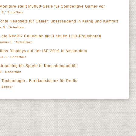
s Monitore stellt M5000-Serie für Competitive Gamer vor
 S.' Schaffarz
leichte Headsets für Gamer: überzeugend in Klang und Komfort
s S.' Schaffarz
rt die NeoPix Collection mit 3 neuen LCD-Projektoren
arkus S.' Schaffarz
ilips Displays auf der ISE 2019 in Amsterdam
us S.' Schaffarz
Streaming für Spiele in Konsolenqualität
S.' Schaffarz
-Technologie - Farbkonsistenz für Profis
' Börner