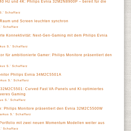
0 Hz und 4K: Philips Evnia 32M2N8900P – bereit für die
S.' Schaffarz
 Raum und Screen leuchten synchron
' Schaffarz
te Konnektivität: Next-Gen-Gaming mit dem Philips Evnia
kus S.' Schaffarz
or für ambitionierte Gamer: Philips Monitore präsentiert den
kus S.' Schaffarz
onitor Philips Evnia 34M2C5501A
rkus S.' Schaffarz
32M2C5501: Curved Fast VA-Panels und KI-optimiertes
iveres Gaming
us S.' Schaffarz
e: Philips Monitore präsentiert den Evnia 32M2C5500W
arkus S.' Schaffarz
Portfolio mit zwei neuen Momentum Modellen weiter aus
' Schaffarz