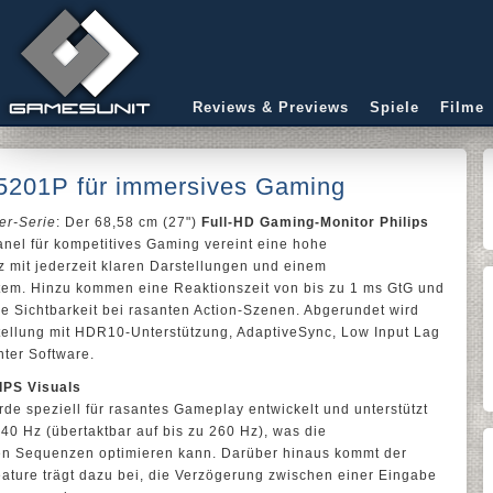
Reviews & Previews
Spiele
Filme
5201P für immersives Gaming
er-Serie
: Der 68,58 cm (27")
Full-HD Gaming-Monitor Philips
anel für kompetitives Gaming vereint eine hohe
z mit jederzeit klaren Darstellungen und einem
em. Hinzu kommen eine Reaktionszeit von bis zu 1 ms GtG und
e Sichtbarkeit bei rasanten Action-Szenen. Abgerundet wird
ellung mit HDR10-Unterstützung, AdaptiveSync, Low Input Lag
nter Software.
IPS Visuals
de speziell für rasantes Gameplay entwickelt und unterstützt
40 Hz (übertaktbar auf bis zu 260 Hz), was die
en Sequenzen optimieren kann. Darüber hinaus kommt der
eature trägt dazu bei, die Verzögerung zwischen einer Eingabe