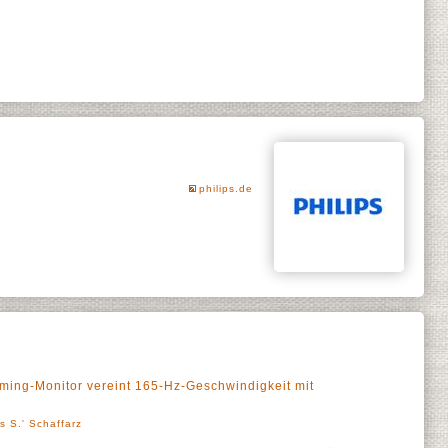
philips.de
ing-Monitor vereint 165-Hz-Geschwindigkeit mit
s S.' Schaffarz