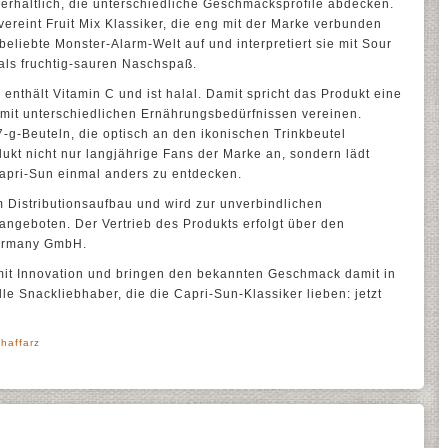
 erhältlich, die unterschiedliche Geschmacksprofile abdecken.
vereint Fruit Mix Klassiker, die eng mit der Marke verbunden
 beliebte Monster-Alarm-Welt auf und interpretiert sie mit Sour
als fruchtig-sauren Naschspaß.
, enthält Vitamin C und ist halal. Damit spricht das Produkt eine
h mit unterschiedlichen Ernährungsbedürfnissen vereinen.
7-g-Beuteln, die optisch an den ikonischen Trinkbeutel
ukt nicht nur langjährige Fans der Marke an, sondern lädt
apri-Sun einmal anders zu entdecken.
im Distributionsaufbau und wird zur unverbindlichen
ngeboten. Der Vertrieb des Produkts erfolgt über den
Germany GmbH.
mit Innovation und bringen den bekannten Geschmack damit in
lle Snackliebhaber, die die Capri-Sun-Klassiker lieben: jetzt
haffarz