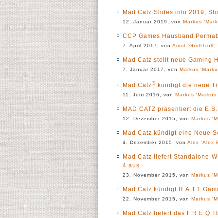
Mad Catz Slides into 2019, Sh
12. Januar 2019, von
Markus 'Mark
CCP Games Hausband Permaban
7. April 2017, von
Amrit 'GrollTroll'
Mad Catz stellt neue Gaming 
7. Januar 2017, von
Markus 'Marku
®
Mad Catz
kündigt die neue Tr
11. Juni 2016, von
Markus 'Markus 
MAD CATZ präsentiert die E
12. Dezember 2015, von
Markus 'M
Mad Catz kündigt eine Neue S
4. Dezember 2015, von
Alex 'Alex 
Mad Catz liefert Standalone-W
4 aus
23. November 2015, von
Markus 'M
Mad Catz kündigt R.A.T.1 Gam
22. November 2015, von
Markus 'M
Mad Catz liefert das F.R.E.Q