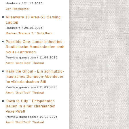
Hardware / 21.12.2025
Jan Rischpeter
Alienware 18 Area-51 Gaming
Laptop
Hardware / 25.10.2025
Markus 'Markus S.' Schaffarz
Possible One: Lunar Industries -
Realistische Mondkolonien statt
Sci-Fi-Fantasien
Preview gamescom / 11.09.2025
Amrit 'GrollTroll' Thukral
Hark the Ghoul - Ein schmutzig-
magisches Dungeon-Abenteuer
im viktorianischen Stil
Preview gamescom / 11.09.2025
Amrit 'GrollTroll' Thukral
Town to City - Entspanntes
Bauen in einer charmanten
Voxel-Welt
Preview gamescom / 10.09.2025
Amrit 'GrollTroll' Thukral