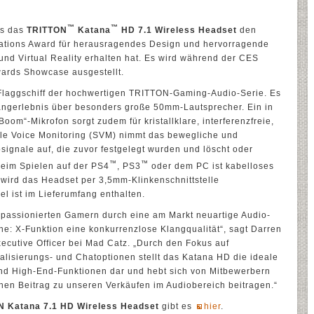
™
™
ss das
TRITTON
Katana
HD 7.1 Wireless Headset
den
ations Award für herausragendes Design und hervorragende
nd Virtual Reality erhalten hat. Es wird während der CES
ards Showcase ausgestellt.
Flaggschiff der hochwertigen TRITTON-Gaming-Audio-Serie. Es
langerlebnis über besonders große 50mm-Lautsprecher. Ein in
om“-Mikrofon sorgt zudem für kristallklare, interferenzfreie,
ble Voice Monitoring (SVM) nimmt das bewegliche und
ignale auf, die zuvor festgelegt wurden und löscht oder
™
™
Beim Spielen auf der PS4
, PS3
oder dem PC ist kabelloses
 wird das Headset per 3,5mm-Klinkenschnittstelle
l ist im Lieferumfang enthalten.
 passionierten Gamern durch eine am Markt neuartige Audio-
: X-Funktion eine konkurrenzlose Klangqualität“, sagt Darren
ecutive Officer bei Mad Catz. „Durch den Fokus auf
nalisierungs- und Chatoptionen stellt das Katana HD die ideale
nd High-End-Funktionen dar und hebt sich von Mitbewerbern
hen Beitrag zu unseren Verkäufen im Audiobereich beitragen.“
N Katana 7.1 HD Wireless Headset
gibt es
hier
.