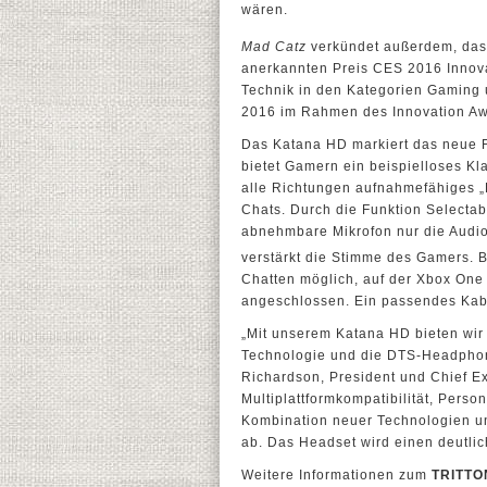
wären.
Mad Catz
verkündet außerdem, da
anerkannten Preis CES 2016 Innov
Technik in den Kategorien Gaming u
2016 im Rahmen des Innovation Aw
Das Katana HD markiert das neue 
bietet Gamern ein beispielloses K
alle Richtungen aufnahmefähiges „Bo
Chats. Durch die Funktion Selecta
abnehmbare Mikrofon nur die Audios
verstärkt die Stimme des Gamers. 
Chatten möglich, auf der Xbox One
angeschlossen. Ein passendes Kabe
„Mit unserem Katana HD bieten wir
Technologie und die DTS-Headphone
Richardson, President und Chief Ex
Multiplattformkompatibilität, Perso
Kombination neuer Technologien u
ab. Das Headset wird einen deutlic
Weitere Informationen zum
TRITTO