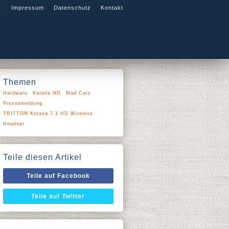
Impressum
Datenschutz
Kontakt
Themen
Hardware
Katana HD
Mad Catz
Pressemeldung
TRITTON Katana 7.1 HD Wireless
Headset
Teile diesen Artikel
Teile auf Facebook
Teile auf Twitter