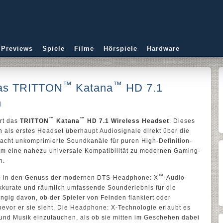
 Previews
Spiele
Filme
Hörspiele
Hardware
™
™
das TRITTON
Katana
HD 7.1
n
™
™
rt das
TRITTON
Katana
HD 7.1 Wireless Headset
. Dieses
 als erstes Headset überhaupt Audiosignale direkt über die
acht unkomprimierte Soundkanäle für puren High-Definition-
m eine nahezu universale Kompatibilität zu modernen Gaming-
n.
™
D
in den Genuss der modernen DTS-Headphone: X
-Audio-
akkurate und räumlich umfassende Sounderlebnis für die
ngig davon, ob der Spieler von Feinden flankiert oder
, bevor er sie sieht. Die Headphone: X-Technologie erlaubt es
e und Musik einzutauchen, als ob sie mitten im Geschehen dabei