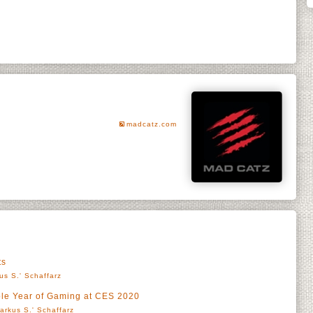
madcatz.com
ts
us S.' Schaffarz
ble Year of Gaming at CES 2020
arkus S.' Schaffarz