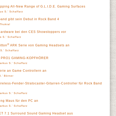
ipping All-New Range of G.L.I.D.E. Gaming Surfaces
us S.' Schaffarz
d gibt sein Debut in Rock Band 4
 Thukral
Hardware bei den CES Showstoppers vor
s S.' Schaffarz
®
itton
ARK Serie von Gaming Headsets an
S.' Schaffarz
.S. PRO1 GAMING-KOPFHÖRER
arkus S.' Schaffarz
erie an Game Controllern an
B.' Börner
ireless-Fender-Stratocaster-Gitarren-Controller für Rock Band
arkus S.' Schaffarz
ing Maus für den PC an
arkus S.' Schaffarz
.TET 7.1 Surround Sound Gaming Headset aus