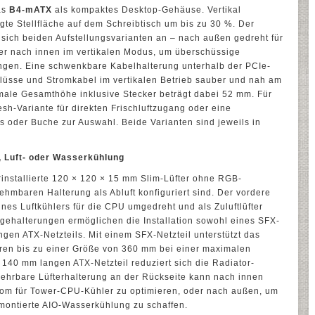
das
B4-mATX
als kompaktes Desktop-Gehäuse. Vertikal
tigte Stellfläche auf dem Schreibtisch um bis zu 30 %. Der
sich beiden Aufstellungsvarianten an – nach außen gedreht für
r nach innen im vertikalen Modus, um überschüssige
ngen. Eine schwenkbare Kabelhalterung unterhalb der PCIe-
hlüsse und Stromkabel im vertikalen Betrieb sauber und nah am
ale Gesamthöhe inklusive Stecker beträgt dabei 52 mm. Für
esh-Variante für direkten Frischluftzugang oder eine
 oder Buche zur Auswahl. Beide Varianten sind jeweils in
, Luft- oder Wasserkühlung
rinstallierte 120 × 120 × 15 mm Slim-Lüfter ohne RGB-
ehmbaren Halterung als Abluft konfiguriert sind. Der vordere
nes Luftkühlers für die CPU umgedreht und als Zuluftlüfter
gehalterungen ermöglichen die Installation sowohl eines SFX-
ngen ATX-Netzteils. Mit einem SFX-Netzteil unterstützt das
oren bis zu einer Größe von 360 mm bei einer maximalen
140 mm langen ATX-Netzteil reduziert sich die Radiator-
ehrbare Lüfterhalterung an der Rückseite kann nach innen
om für Tower-CPU-Kühler zu optimieren, oder nach außen, um
h montierte AIO-Wasserkühlung zu schaffen.