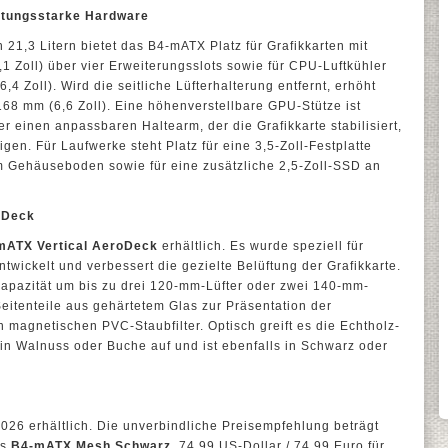
istungsstarke Hardware
 21,3 Litern bietet das B4-mATX Platz für Grafikkarten mit
1 Zoll) über vier Erweiterungsslots sowie für CPU-Luftkühler
4 Zoll). Wird die seitliche Lüfterhalterung entfernt, erhöht
68 mm (6,6 Zoll). Eine höhenverstellbare GPU-Stütze ist
ber einen anpassbaren Haltearm, der die Grafikkarte stabilisiert,
gen. Für Laufwerke steht Platz für eine 3,5-Zoll-Festplatte
im Gehäuseboden sowie für eine zusätzliche 2,5-Zoll-SSD an
oDeck
mATX Vertical AeroDeck
erhältlich. Es wurde speziell für
ntwickelt und verbessert die gezielte Belüftung der Grafikkarte.
erkapazität um bis zu drei 120-mm-Lüfter oder zwei 140-mm-
Seitenteile aus gehärtetem Glas zur Präsentation der
en magnetischen PVC-Staubfilter. Optisch greift es die Echtholz-
 in Walnuss oder Buche auf und ist ebenfalls in Schwarz oder
2026 erhältlich. Die unverbindliche Preisempfehlung beträgt
as
B4-mATX Mesh Schwarz
, 74,99 US-Dollar / 74,99 Euro für