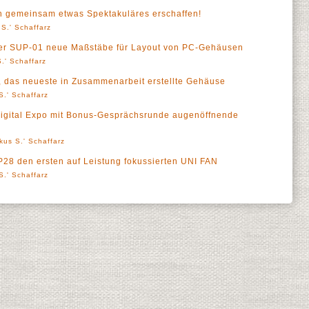
n gemeinsam etwas Spektakuläres erschaffen!
S.' Schaffarz
wer SUP-01 neue Maßstäbe für Layout von PC-Gehäusen
.' Schaffarz
r, das neueste in Zusammenarbeit erstellte Gehäuse
S.' Schaffarz
 Digital Expo mit Bonus-Gesprächsrunde augenöffnende
kus S.' Schaffarz
 P28 den ersten auf Leistung fokussierten UNI FAN
S.' Schaffarz