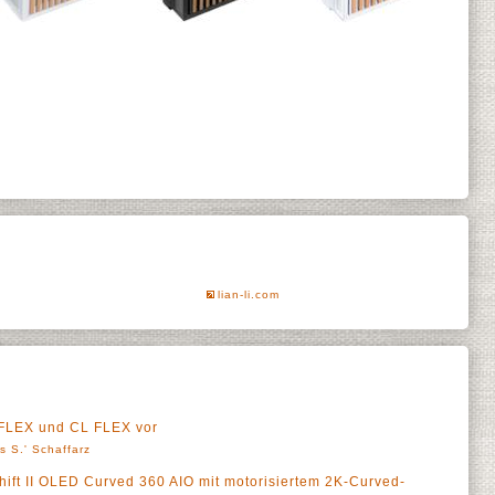
lian-li.com
L FLEX und CL FLEX vor
s S.' Schaffarz
Shift II OLED Curved 360 AIO mit motorisiertem 2K-Curved-