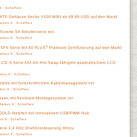
S.' Schaffarz
mATX-Gehäuse Vector V100 MINI ab 49,99 USD auf den Markt
arkus S.' Schaffarz
fizierte SX-Netzteilserie ein
arkus S.' Schaffarz
®
m SFX Serie mit 80 PLUS
Platinum-Zertifizierung auf den Markt
arkus S.' Schaffarz
 II LCD-S Serie AIO mit Hot-Swap-fähigem quadratischem LCD-
rkus S.' Schaffarz
tzteile mit fortschrittlichem Kabelmanagement vor
kus S.' Schaffarz
Screen mit flexiblem Montagesystem vor
Markus S.' Schaffarz
 GOLD-Netzteil mit innovativem USB/PWM-Hub
us S.' Schaffarz
erie 2,4 GHz Drahtlossteuerung Hinzu
arkus S.' Schaffarz