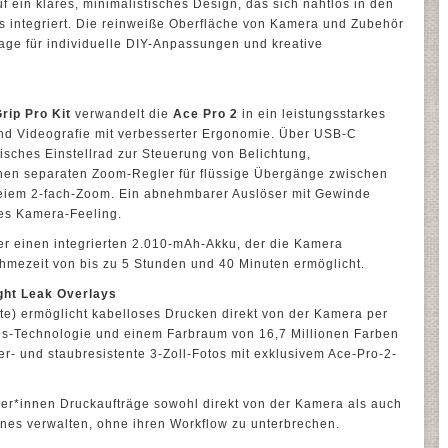
f ein klares, minimalistisches Design, das sich nahtlos in den
s integriert. Die reinweiße Oberfläche von Kamera und Zubehör
dlage für individuelle DIY-Anpassungen und kreative
)
rip Pro Kit
verwandelt die
Ace Pro 2
in ein leistungsstarkes
nd Videografie mit verbesserter Ergonomie. Über USB-C
sisches Einstellrad zur Steuerung von Belichtung,
einen separaten Zoom-Regler für flüssige Übergänge zwischen
reiem 2-fach-Zoom. Ein abnehmbarer Auslöser mit Gewinde
hes Kamera-Feeling.
ber einen integrierten 2.010-mAh-Akku, der die Kamera
hmezeit von bis zu 5 Stunden und 40 Minuten ermöglicht.
ight Leak Overlays
ite) ermöglicht kabelloses Drucken direkt von der Kamera per
ns-Technologie und einem Farbraum von 16,7 Millionen Farben
r- und staubresistente 3-Zoll-Fotos mit exklusivem Ace-Pro-2-
r*innen Druckaufträge sowohl direkt von der Kamera als auch
ones verwalten, ohne ihren Workflow zu unterbrechen.