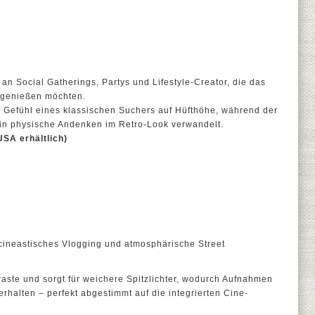
e
h an Social Gatherings, Partys und Lifestyle-Creator, die das
s genießen möchten.
s Gefühl eines klassischen Suchers auf Hüfthöhe, während der
 in physische Andenken im Retro-Look verwandelt.
USA erhältlich)
 cineastisches Vlogging und atmosphärische Street
traste und sorgt für weichere Spitzlichter, wodurch Aufnahmen
erhalten – perfekt abgestimmt auf die integrierten Cine-