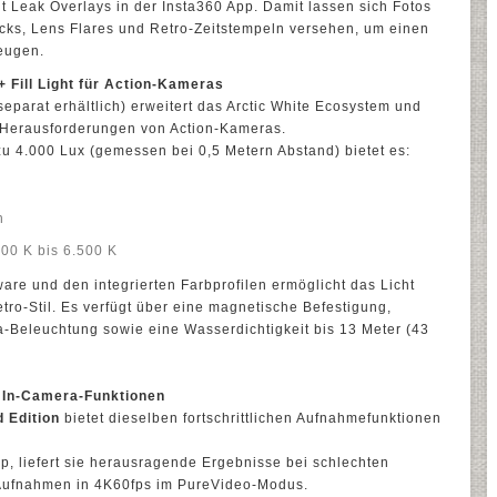
t Leak Overlays in der Insta360 App. Damit lassen sich Fotos
ecks, Lens Flares und Retro-Zeitstempeln versehen, um einen
eugen.
+ Fill Light für Action-Kameras
(separat erhältlich) erweitert das Arctic White Ecosystem und
t-Herausforderungen von Action-Kameras.
 zu 4.000 Lux (gemessen bei 0,5 Metern Abstand) bietet es:
n
00 K bis 6.500 K
are und den integrierten Farbprofilen ermöglicht das Licht
tro-Stil. Es verfügt über eine magnetische Befestigung,
a-Beleuchtung sowie eine Wasserdichtigkeit bis 13 Meter (43
& In-Camera-Funktionen
d Edition
bietet dieselben fortschrittlichen Aufnahmefunktionen
, liefert sie herausragende Ergebnisse bei schlechten
t Aufnahmen in 4K60fps im PureVideo-Modus.