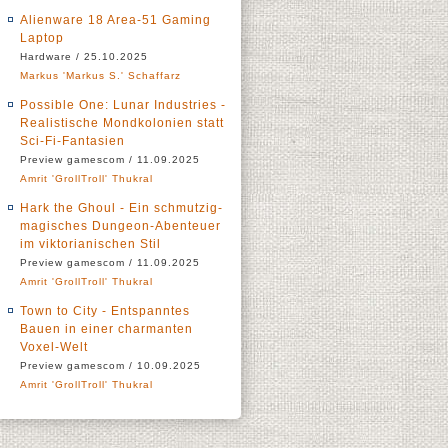
Alienware 18 Area-51 Gaming
Laptop
Hardware / 25.10.2025
Markus 'Markus S.' Schaffarz
Possible One: Lunar Industries -
Realistische Mondkolonien statt
Sci-Fi-Fantasien
Preview gamescom / 11.09.2025
Amrit 'GrollTroll' Thukral
Hark the Ghoul - Ein schmutzig-
magisches Dungeon-Abenteuer
im viktorianischen Stil
Preview gamescom / 11.09.2025
Amrit 'GrollTroll' Thukral
Town to City - Entspanntes
Bauen in einer charmanten
Voxel-Welt
Preview gamescom / 10.09.2025
Amrit 'GrollTroll' Thukral