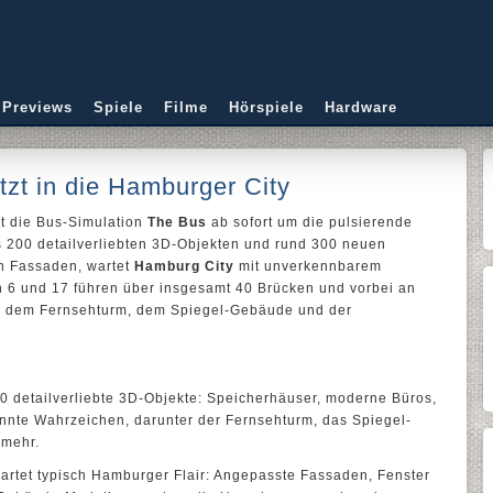
 Previews
Spiele
Filme
Hörspiele
Hardware
tzt in die Hamburger City
t die Bus-Simulation
The Bus
ab sofort um die pulsierende
s 200 detailverliebten 3D-Objekten und rund 300 neuen
n Fassaden, wartet
Hamburg City
mit unverkennbarem
n 6 und 17 führen über insgesamt 40 Brücken und vorbei an
e dem Fernsehturm, dem Spiegel-Gebäude und der
00 detailverliebte 3D-Objekte: Speicherhäuser, moderne Büros,
nte Wahrzeichen, darunter der Fernsehturm, das Spiegel-
 mehr.
rtet typisch Hamburger Flair: Angepasste Fassaden, Fenster