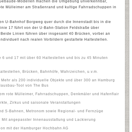
 Gebäude-Modellen machen die Umgebung unverkennbar,
ote Mülleimer am Straßenrand und kultige Fahrradschuppen in
nen U-Bahnhof Borgweg quer durch die Innenstadt bis in die
Linie 17 führt von der U-Bahn-Station Feldstraße über
eide Linien führen über insgesamt 40 Brücken, vorbei an
ividuell nach realen Vorbildern gestaltete Haltestellen.
e 6 und 17 mit über 60 Haltestellen und bis zu 45 Minuten
altestellen, Brücken, Bahnhöfe, Wahrzeichen, u.v.m.
: Mehr als 200 individuelle Objekte und über 300 an Hamburg
Hausbau-Tool von The Bus
em rote Mülleimer, Fahrradschuppen, Denkmäler und Hafenflair
kte, Zirkus und saisonale Veranstaltungen
und S-Bahnen, Metronom sowie Regional- und Fernzüge
 Mit angepasster Innenausstattung und Lackierung
ration mit der Hamburger Hochbahn AG