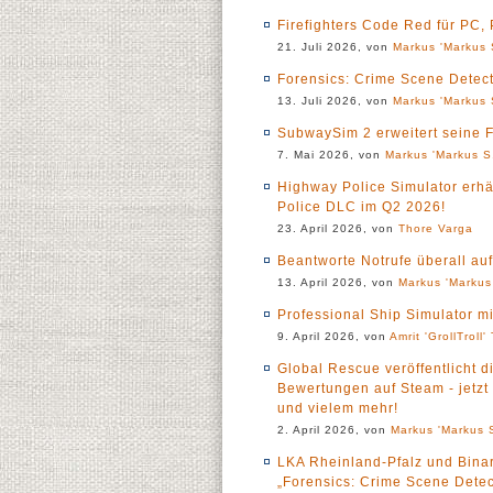
Firefighters Code Red für PC,
21. Juli 2026, von
Markus 'Markus 
Forensics: Crime Scene Detecti
13. Juli 2026, von
Markus 'Markus 
SubwaySim 2 erweitert seine F
7. Mai 2026, von
Markus 'Markus S.
Highway Police Simulator erhä
Police DLC im Q2 2026!
23. April 2026, von
Thore Varga
Beantworte Notrufe überall auf
13. April 2026, von
Markus 'Markus
Professional Ship Simulator m
9. April 2026, von
Amrit 'GrollTroll'
Global Rescue veröffentlicht d
Bewertungen auf Steam - jetz
und vielem mehr!
2. April 2026, von
Markus 'Markus S
LKA Rheinland-Pfalz und Bina
„Forensics: Crime Scene Detec