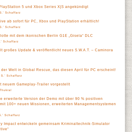
 PlayStation 5 und Xbox Series X|S angekündigt
S.' Schaffarz
ve ab sofort für PC, Xbox und PlayStation erhältlich!
S.' Schaffarz
lotte mit dem ikonischen Berlin G1E „Gisela“ DLC
' Schaffarz
lt großes Update & veröffentlicht neues S.W.A.T. – Caminora
 der Welt in Global Rescue, das diesen April für PC erscheint!
 S.' Schaffarz
it neuem Gameplay-Trailer vorgestellt
 Thukral
ie erweiterte Version der Demo mit über 90 % positiven
t mit 100+ neuen Missionen, erweiterten Managementsystemen
.' Schaffarz
ry Impact entwickeln gemeinsam Kriminaltechnik-Simulator
tive“