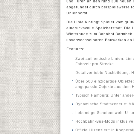
und Türen an den rund 300 neuen
abgerundet durch beispielsweise r
Uhlenhorst.
Die Linie 6 bringt Spieler vom grü
eindrucksvolle Speicherstadt. Die 
Winterhude zum Bahnhof Barmbek. B
unverwechselbaren Bauwerken an ind
Features:
Zwei authentische Linien: Lini
Fahrzeit pro Strecke
Detailverliebte Nachbildung: H
Über 500 einzigartige Objekte
angepasste Objekte aus dem 
Typisch Hamburg: Unter ander
Dynamische Stadtszenerie: Mär
Lebendige Scheibenwelt: U- 
Hochbahn-Bus-Mods inklusive:
Offiziell lizenziert: In Koope