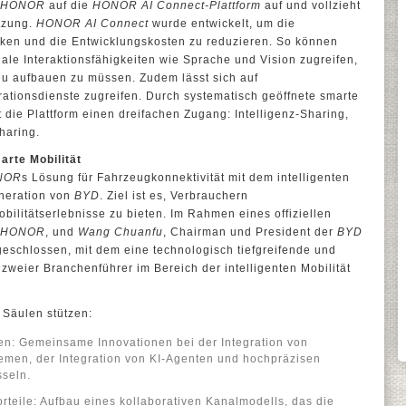
HONOR
auf die
HONOR AI Connect-Plattform
auf und vollzieht
etzung.
HONOR AI Connect
wurde entwickelt, um die
senken und die Entwicklungskosten zu reduzieren. So können
dale Interaktionsfähigkeiten wie Sprache und Vision zugreifen,
u aufbauen zu müssen. Zudem lässt sich auf
ationsdienste zugreifen. Durch systematisch geöffnete smarte
 die Plattform einen dreifachen Zugang: Intelligenz-Sharing,
haring.
arte Mobilität
NOR
s Lösung für Fahrzeugkonnektivität mit dem intelligenten
neration von
BYD
. Ziel ist es, Verbrauchern
bilitätserlebnisse zu bieten. Im Rahmen eines offiziellen
HONOR
, und
Wang Chuanfu
, Chairman und President der
BYD
geschlossen, mit dem eine technologisch tiefgreifende und
weier Branchenführer im Bereich der intelligenten Mobilität
i Säulen stützen:
en: Gemeinsame Innovationen bei der Integration von
emen, der Integration von KI-Agenten und hochpräzisen
sseln.
teile: Aufbau eines kollaborativen Kanalmodells, das die