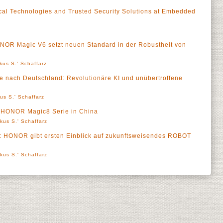
l Technologies and Trusted Security Solutions at Embedded
a
ONOR Magic V6 setzt neuen Standard in der Robustheit von
kus S.' Schaffarz
e nach Deutschland: Revolutionäre KI und unübertroffene
us S.' Schaffarz
f HONOR Magic8 Serie in China
kus S.' Schaffarz
 HONOR gibt ersten Einblick auf zukunftsweisendes ROBOT
kus S.' Schaffarz