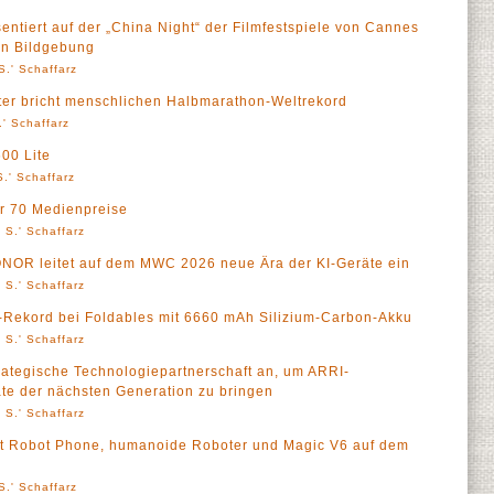
tiert auf der „China Night“ der Filmfestspiele von Cannes
en Bildgebung
S.' Schaffarz
r bricht menschlichen Halbmarathon-Weltrekord
' Schaffarz
00 Lite
.' Schaffarz
 70 Medienpreise
 S.' Schaffarz
NOR leitet auf dem MWC 2026 neue Ära der KI-Geräte ein
 S.' Schaffarz
Rekord bei Foldables mit 6660 mAh Silizium-Carbon-Akku
 S.' Schaffarz
tegische Technologiepartnerschaft an, um ARRI-
äte der nächsten Generation zu bringen
 S.' Schaffarz
 Robot Phone, humanoide Roboter und Magic V6 auf dem
S.' Schaffarz