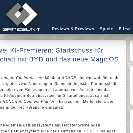
Reviews & Previews
Spiele
Filme
i KI-Premieren: Startschuss für
rschaft mit BYD und das neue MagicOS
eveloper Conference
verkündete
HONOR
, der weltweit führende
s, gleich zwei Neuerungen: Seine strategische Partnerschaft
ersteller von Fahrzeugen mit alternativem Antrieb, und das
ste KI-Agenten-Betriebssystem für Smartphones. Zusätzlich
re
HONOR AI Connect-Plattform
heraus - ein Meilenstein, der
me in der Tech-Branche einläutet.
s
 KI-Agenten-Betriebssystems mit selbstentwickelnden
lichen Betriebssystem eine neue Dimension.
HONOR
verlagert