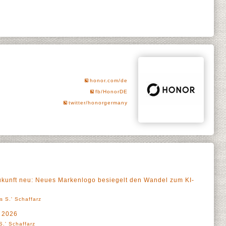
honor.com/de
fb/HonorDE
twitter/honorgermany
ukunft neu: Neues Markenlogo besiegelt den Wandel zum KI-
s S.' Schaffarz
 2026
S.' Schaffarz