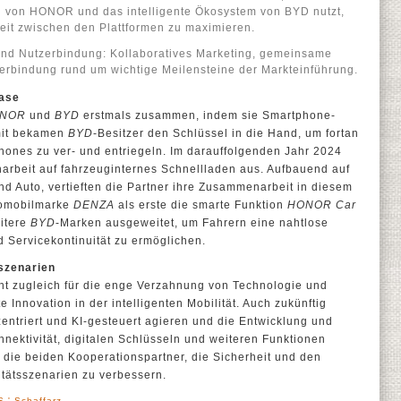
n von HONOR und das intelligente Ökosystem von BYD nutzt,
it zwischen den Plattformen zu maximieren.
d Nutzerbindung: Kollaboratives Marketing, gemeinsame
erbindung rund um wichtige Meilensteine der Markteinführung.
hase
NOR
und
BYD
erstmals zusammen, indem sie Smartphone-
mit bekamen
BYD
-Besitzer den Schlüssel in die Hand, um fortan
hones zu ver- und entriegeln. Im darauffolgenden Jahr 2024
arbeit auf fahrzeuginternes Schnellladen aus. Aufbauend auf
d Auto, vertieften die Partner ihre Zusammenarbeit in diesem
utomobilmarke
DENZA
als erste die smarte Funktion
HONOR Car
eitere
BYD
-Marken ausgeweitet, um Fahrern eine nahtlose
d Servicekontinuität zu ermöglichen.
sszenarien
eht zugleich für die enge Verzahnung von Technologie und
e Innovation in der intelligenten Mobilität. Auch zukünftig
ntriert und KI-gesteuert agieren und die Entwicklung und
nektivität, digitalen Schlüsseln und weiteren Funktionen
 die beiden Kooperationspartner, die Sicherheit und den
litätsszenarien zu verbessern.
.' Schaffarz