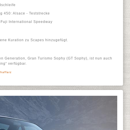
schleife
 450: Alsace - Teststrecke
Fuji International Speedway
ene Kuration zu Scapes hinzugefügt.
en Generation, Gran Turismo Sophy (GT Sophy), ist nun auch
ing“ verfügbar.
haffarz