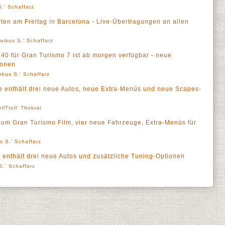
.' Schaffarz
rten am Freitag in Barcelona - Live-Übertragungen an allen
arkus S.' Schaffarz
.40 für Gran Turismo 7 ist ab morgen verfügbar - neue
ionen
rkus S.' Schaffarz
e enthält drei neue Autos, neue Extra-Menüs und neue Scapes-
ollTroll' Thukral
 zum Gran Turismo Film, vier neue Fahrzeuge, Extra-Menüs für
s S.' Schaffarz
enthält drei neue Autos und zusätzliche Tuning-Optionen
S.' Schaffarz