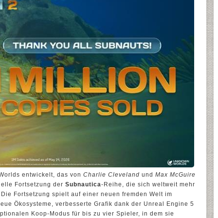
orlds entwickelt, das von
Charlie Cleveland
und
Max McGuire
zielle Fortsetzung der
Subnautica
-Reihe, die sich weltweit mehr
. Die Fortsetzung spielt auf einer neuen fremden Welt im
neue Ökosysteme, verbesserte Grafik dank der Unreal Engine 5
ptionalen Koop-Modus für bis zu vier Spieler, in dem sie