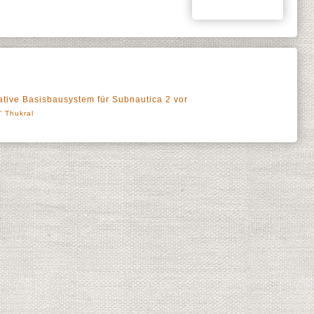
ative Basisbausystem für Subnautica 2 vor
l' Thukral