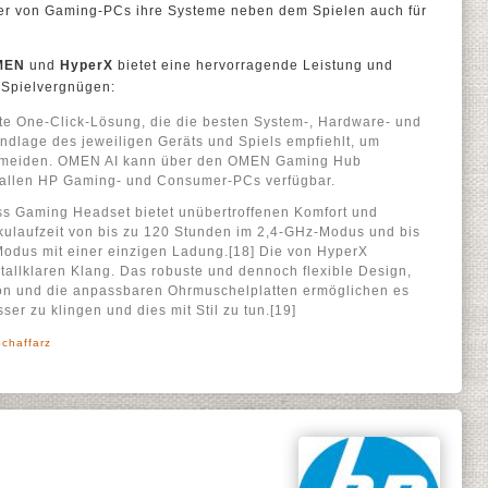
zer von Gaming-PCs ihre Systeme neben dem Spielen auch für
MEN
und
HyperX
bietet eine hervorragende Leistung und
e Spielvergnügen:
rte One-Click-Lösung, die die besten System-, Hardware- und
undlage des jeweiligen Geräts und Spiels empfiehlt, um
rmeiden. OMEN AI kann über den OMEN Gaming Hub
f allen HP Gaming- und Consumer-PCs verfügbar.
ss Gaming Headset bietet unübertroffenen Komfort und
kulaufzeit von bis zu 120 Stunden im 2,4-GHz-Modus und bis
Modus mit einer einzigen Ladung.[18] Die von HyperX
istallklaren Klang. Das robuste und dennoch flexible Design,
n und die anpassbaren Ohrmuschelplatten ermöglichen es
ser zu klingen und dies mit Stil zu tun.[19]
Schaffarz