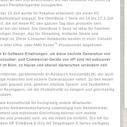
Kabel an den AIO anschließen, um das Notebook mit Strom zu
baren Peripheriegeräte zuzugreifen.
er 16 Zoll wurde für Kreative entwickelt, die einen PC
rbeitsablauf anpasst. Die OmniBook 7 Serie mit 14 bis 17,3 Zoll
lt, die mit ihrem PC den ganzen Tag über produktiv sein
er bei der Arbeit. Die OmniBook 5 Serie ist ideal für Familien
eitigen Design, das für Streaming, einfache Spiele und
gelegt ist. Diese Consumer Notebooks werden in einer Vielzahl
™
en Intel Ultra- oder AMD Ryzen
-Prozessoren angeboten.
ue KI-Software-Erfahrungen, um diese nächste Generation von
e Consumer- und Commercial-Geräte von
HP
sind mit exklusiver
eit im Büro, zu Hause und überall dazwischen verändern soll:
rittlicher, geräteinterner KI-Research Assistant[8] [9], der auch
tige Antworten und sichere Dateianalysen liefert. Zu den neuen
hjahr geplant sind, gehören intuitive Sprach- und Textbefehle
or Keyloggern, um die Produktivität zu steigern und gleichzeitig
hützen.
ale Konnektivität für hochgradig mobile Mitarbeiter
tischer Netzwerkumschaltung unabhängig vom Netzbetreiber,
gement und müheloser Einrichtung können sich mobile
den und produktiv sein, wo die Arbeit sie hinführt. Die HP Go
f dem HP EliteBook 6 G1q mit Snapdragon X Series verfügbar