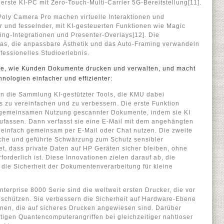
 erste KI-PC mit Zero-Touch-Multi-Carrier 5G-Bereitstellung[11].
oly Camera Pro machen virtuelle Interaktionen und
und fesselnder, mit KI-gesteuerten Funktionen wie Magic
ng-Integrationen und Presenter-Overlays[12]. Die
as, die anpassbare Ästhetik und das Auto-Framing verwandeln
ofessionelles Studioerlebnis.
se, wie Kunden Dokumente drucken und verwalten, und macht
nologien einfacher und effizienter:
n die Sammlung KI-gestützter Tools, die KMU dabei
s zu vereinfachen und zu verbessern. Die erste Funktion
er gemeinsamen Nutzung gescannter Dokumente, indem sie KI
ufassen. Dann verfasst sie eine E-Mail mit dem angehängten
 einfach gemeinsam per E-Mail oder Chat nutzen. Die zweite
sche und geführte Schwärzung zum Schutz sensibler
et, dass private Daten auf HP Geräten sicher bleiben, ohne
orderlich ist. Diese Innovationen zielen darauf ab, die
 die Sicherheit der Dokumentenverarbeitung für kleine
terprise 8000 Serie sind die weltweit ersten Drucker, die vor
schützen. Sie verbessern die Sicherheit auf Hardware-Ebene
ionen, die auf sicheres Drucken angewiesen sind. Darüber
ftigen Quantencomputerangriffen bei gleichzeitiger nahtloser