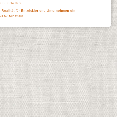
s S.' Schaffarz
en Realität für Entwickler und Unternehmen ein
us S.' Schaffarz