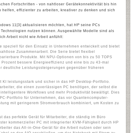
hen Fortschritten - von nahtloser Gerätekonnektivität bis hin
elfen, effizienter zu arbeiten, kreativer zu denken und sich
ndows 11[3] aktualisieren möchten, hat
HP
seine PCs
n Technologien nutzen können. Ausgewählte Modelle sind als
ich Arbeit nicht wie Arbeit anfühlt:
 speziell für den Einsatz in Unternehmen entwickelt und bietet
 nahtlose Zusammenarbeit. Die Serie bietet flexibel
reparierbare Produkte. Mit NPU-Optionen von bis zu 50 TOPS
4 Prozent bessere Energieeffizienz und eine bis zu 43-mal
ür deutliche Leistungssteigerungen gegenüber früheren
t KI leistungsstark und sicher in das HP Desktop-Portfolio.
tarbeiter, die einen zuverlässigen PC benötigen, der selbst die
 intelligentere Workflows und mehr Produktivität bewältigt. Dies
p-PC-Portfolio für Unternehmen, das vor Quantencomputer-
stung mit geringerem Stromverbrauch kombiniert, um Kosten zu
t das perfekte Gerät für Mitarbeiter, die ständig im Büro
rster kommerzieller PC mit integrierter KVM-Fähigkeit durch HP
rbeiter das All-in-One-Gerät für die Arbeit nutzen oder sein