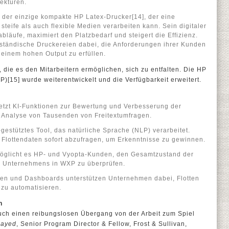
tekturen.
 der einzige kompakte HP Latex-Drucker[14], der eine
steife als auch flexible Medien verarbeiten kann. Sein digitaler
abläufe, maximiert den Platzbedarf und steigert die Effizienz.
elständische Druckereien dabei, die Anforderungen ihrer Kunden
einem hohen Output zu erfüllen.
e, die es den Mitarbeitern ermöglichen, sich zu entfalten. Die HP
)[15] wurde weiterentwickelt und die Verfügbarkeit erweitert.
 jetzt KI-Funktionen zur Bewertung und Verbesserung der
e Analyse von Tausenden von Freitextumfragen.
-gestütztes Tool, das natürliche Sprache (NLP) verarbeitet.
, Flottendaten sofort abzufragen, um Erkenntnisse zu gewinnen.
rmöglicht es HP- und Vyopta-Kunden, den Gesamtzustand der
 Unternehmens in WXP zu überprüfen.
gen und Dashboards unterstützen Unternehmen dabei, Flotten
zu automatisieren.
n
ch einen reibungslosen Übergang von der Arbeit zum Spiel
aayed
, Senior Program Director & Fellow, Frost & Sullivan,