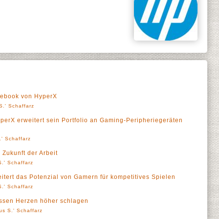
ebook von HyperX
S.' Schaffarz
yperX erweitert sein Portfolio an Gaming-Peripheriegeräten
' Schaffarz
 Zukunft der Arbeit
.' Schaffarz
tert das Potenzial von Gamern für kompetitives Spielen
.' Schaffarz
assen Herzen höher schlagen
us S.' Schaffarz