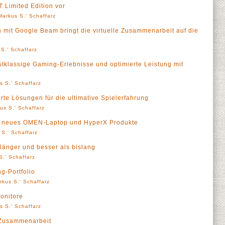
Limited Edition vor
Markus S.' Schaffarz
mit Google Beam bringt die virtuelle Zusammenarbeit auf die
S.' Schaffarz
tklassige Gaming-Erlebnisse und optimierte Leistung mit
s S.' Schaffarz
te Lösungen für die ultimative Spielerfahrung
us S.' Schaffarz
o: neues OMEN-Laptop und HyperX Produkte
 S.' Schaffarz
 länger und besser als bislang
S.' Schaffarz
g-Portfolio
rkus S.' Schaffarz
onitore
s S.' Schaffarz
 Zusammenarbeit