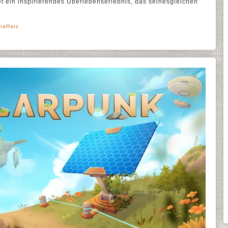
et ein inspirierendes Überlebenserlebnis, das seinesgleichen
haffarz