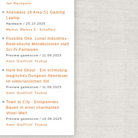
Jan Rischpeter
Alienware 18 Area-51 Gaming
Laptop
Hardware / 25.10.2025
Markus 'Markus S.' Schaffarz
Possible One: Lunar Industries -
Realistische Mondkolonien statt
Sci-Fi-Fantasien
Preview gamescom / 11.09.2025
Amrit 'GrollTroll' Thukral
Hark the Ghoul - Ein schmutzig-
magisches Dungeon-Abenteuer
im viktorianischen Stil
Preview gamescom / 11.09.2025
Amrit 'GrollTroll' Thukral
Town to City - Entspanntes
Bauen in einer charmanten
Voxel-Welt
Preview gamescom / 10.09.2025
Amrit 'GrollTroll' Thukral