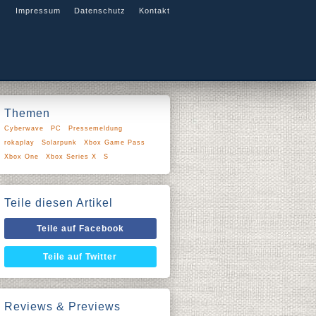
Impressum
Datenschutz
Kontakt
Themen
Cyberwave
PC
Pressemeldung
rokaplay
Solarpunk
Xbox Game Pass
Xbox One
Xbox Series X
S
Teile diesen Artikel
Teile auf Facebook
Teile auf Twitter
Reviews & Previews