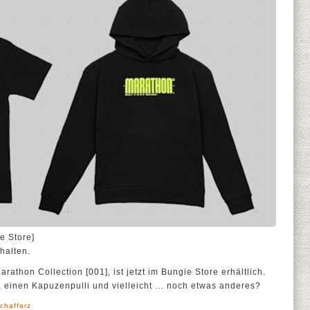
e Store]
rhalten.
rathon Collection [001], ist jetzt im Bungie Store erhältlich.
t, einen Kapuzenpulli und vielleicht … noch etwas anderes?
chaffarz