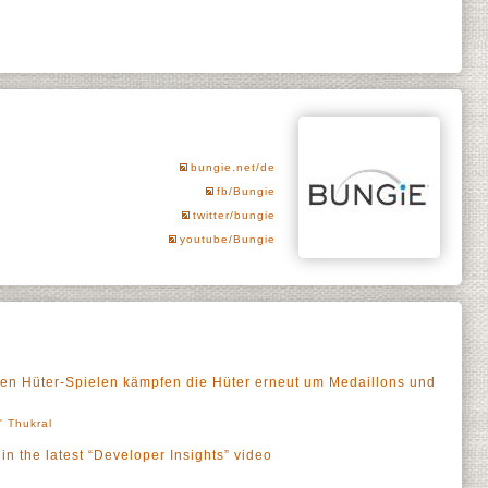
bungie.net/de
fb/Bungie
twitter/bungie
youtube/Bungie
enden Hüter-Spielen kämpfen die Hüter erneut um Medaillons und
l' Thukral
in the latest “Developer Insights” video
a