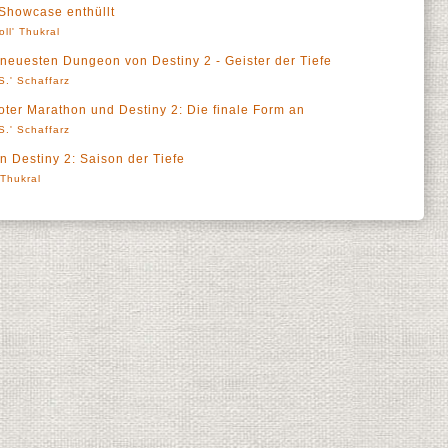
 Showcase enthüllt
oll' Thukral
 neuesten Dungeon von Destiny 2 - Geister der Tiefe
S.' Schaffarz
oter Marathon und Destiny 2: Die finale Form an
S.' Schaffarz
in Destiny 2: Saison der Tiefe
' Thukral