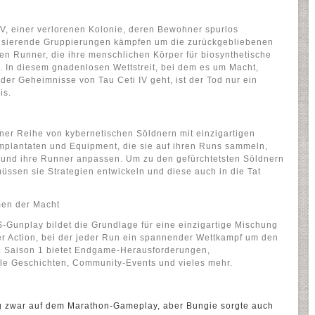
IV, einer verlorenen Kolonie, deren Bewohner spurlos
lisierende Gruppierungen kämpfen um die zurückgebliebenen
n Runner, die ihre menschlichen Körper für biosynthetische
 In diesem gnadenlosen Wettstreit, bei dem es um Macht,
er Geheimnisse von Tau Ceti IV geht, ist der Tod nur ein
is.
ner Reihe von kybernetischen Söldnern mit einzigartigen
Implantaten und Equipment, die sie auf ihren Runs sammeln,
l und ihre Runner anpassen. Um zu den gefürchtetsten Söldnern
üssen sie Strategien entwickeln und diese auch in die Tat
men der Macht
-Gunplay bildet die Grundlage für eine einzigartige Mischung
er Action, bei der jeder Run ein spannender Wettkampf um den
. Saison 1 bietet Endgame-Herausforderungen,
ale Geschichten, Community-Events und vieles mehr.
 zwar auf dem Marathon-Gameplay, aber Bungie sorgte auch