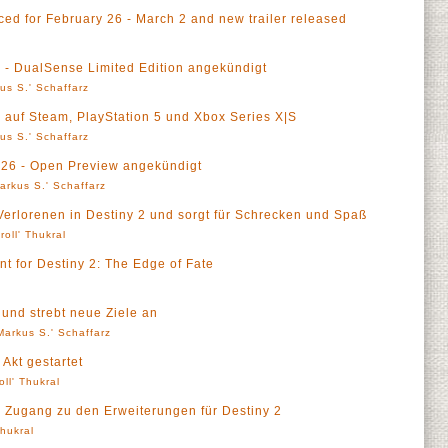
d for February 26 - March 2 and new trailer released
a
 - DualSense Limited Edition angekündigt
us S.' Schaffarz
 auf Steam, PlayStation 5 und Xbox Series X|S
us S.' Schaffarz
026 - Open Preview angekündigt
arkus S.' Schaffarz
 Verlorenen in Destiny 2 und sorgt für Schrecken und Spaß
roll' Thukral
 for Destiny 2: The Edge of Fate
 und strebt neue Ziele an
Markus S.' Schaffarz
 Akt gestartet
oll' Thukral
en Zugang zu den Erweiterungen für Destiny 2
Thukral