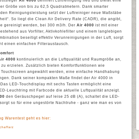
Testsieger
Air 4000
definiert Luftreinigung neu und bietet eine
ner Größe von bis zu 62,5 Quadratmetern. Dank smarter
den Reinigungsleistung setzt der Luftreiniger neue Maßstäbe
eit“. So liegt die Clean Air Delivery Rate (CADR), die angibt,
de gereinigt werden, bei 300 m3/h. Der
Air 4000
ist mit einer
 bestehend aus Vorfilter, Aktivkohlefilter und einem langlebigen
mbination beseitigt effektiv Verunreinigungen in der Luft, sorgt
t einen einfachen Filteraustausch.
Komfort
Air 4000
kontinuierlich an die Luftqualität und Raumgröße an,
u erzielen. Zusätzlich bieten Komfortfunktionen wie
er Touchscreen angewählt werden, eine einfache Handhabung
gen. Dank seiner kompakten Maße findet der Air 4000 in
Das LED-Touchdisplay mit sechs Tasten ermöglicht eine
D-Leuchtring mit Farbcode die aktuelle Luftqualität anzeigt.
000
den Geräuschpegel auf leise 25 dB (A), schaltet die LED-
orgt so für eine ungestörte Nachtruhe - ganz wie man es von
ng Warentest geht es hier:
chaffarz