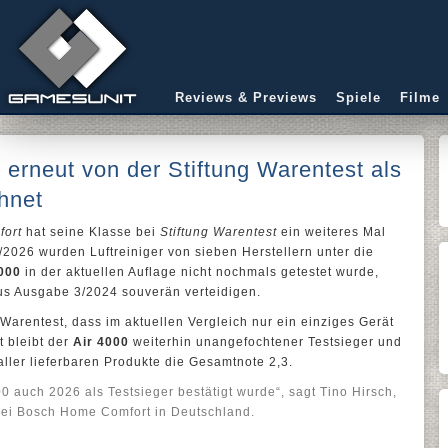
Reviews & Previews
Spiele
Filme
 erneut von der Stiftung Warentest als
hnet
ort
hat seine Klasse bei
Stiftung Warentest
ein weiteres Mal
/2026 wurden Luftreiniger von sieben Herstellern unter die
000
in der aktuellen Auflage nicht nochmals getestet wurde,
aus Ausgabe 3/2024 souverän verteidigen.
Warentest, dass im aktuellen Vergleich nur ein einziges Gerät
t bleibt der
Air 4000
weiterhin unangefochtener Testsieger und
 aller lieferbaren Produkte die Gesamtnote 2,3.
00 auch 2026 als Testsieger bestätigt wurde“, sagt Tino Hirsch,
 bei Bosch Home Comfort in Deutschland.