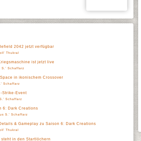
efield 2042 jetzt verfügbar
oll' Thukral
riegsmaschine ist jetzt live
 S.' Schaffarz
ad Space in ikonischem Crossover
' Schaffarz
e-Strike-Event
S.' Schaffarz
on 6: Dark Creations
us S.' Schaffarz
t Details & Gameplay zu Saison 6: Dark Creations
oll' Thukral
 steht in den Startlöchern