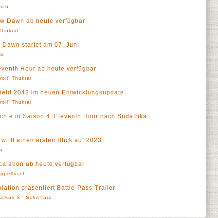
sch
New Dawn ab heute verfügbar
 Thukral
 Dawn startet am 07. Juni
ix
leventh Hour ab heute verfügbar
roll' Thukral
efield 2042 im neuen Entwicklungsupdate
roll' Thukral
echte in Saison 4: Eleventh Hour nach Südafrika
a
wirft einen ersten Blick auf 2023
a
scalation ab heute verfügbar
ppellusch
lation präsentiert Battle-Pass-Trailer
arkus S.' Schaffarz