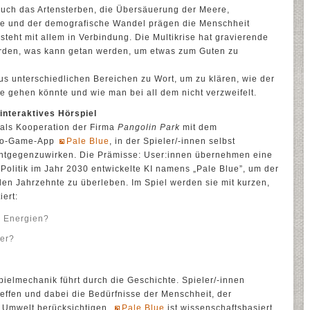
 auch das Artensterben, die Übersäuerung der Meere,
ege und der demografische Wandel prägen die Menschheit
 steht mit allem in Verbindung. Die Multikrise hat gravierende
den, was kann getan werden, um etwas zum Guten zu
s unterschiedlichen Bereichen zu Wort, um zu klären, wie der
se gehen könnte und wie man bei all dem nicht verzweifelt.
interaktives Hörspiel
 als Kooperation der Firma
Pangolin Park
mit dem
dio-Game-App
Pale Blue
, in der Spieler/-innen selbst
entgegenzuwirken. Die Prämisse: User:innen übernehmen eine
Politik im Jahr 2030 entwickelte KI namens „Pale Blue”, um der
en Jahrzehnte zu überleben. Im Spiel werden sie mit kurzen,
iert:
e Energien?
er?
ielmechanik führt durch die Geschichte. Spieler/-innen
effen und dabei die Bedürfnisse der Menschheit, der
r Umwelt berücksichtigen.
Pale Blue
ist wissenschaftsbasiert,