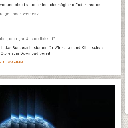
tiver und bietet unterschiedliche mögliche Endszenarien:
ere gefunden werden?
don, oder gar Unsterblichkeit?
ch das Bundesministerium für Wirtschaft und Klimaschutz
p Store zum Download bereit.
s S.' Schaffarz