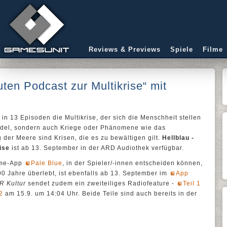
Reviews & Previews
Spiele
Filme
uten Podcast zur Multikrise“ mit
in 13 Episoden die Multikrise, der sich die Menschheit stellen
ndel, sondern auch Kriege oder Phänomene wie das
der Meere sind Krisen, die es zu bewältigen gilt.
Hellblau -
ise
ist ab 13. September in der ARD Audiothek verfügbar.
ame-App
Pale Blue
, in der Spieler/-innen entscheiden können,
0 Jahre überlebt, ist ebenfalls ab 13. September im
App
 Kultur
sendet zudem ein zweiteiliges Radiofeature -
Teil 1
 2
am 15.9. um 14:04 Uhr. Beide Teile sind auch bereits in der