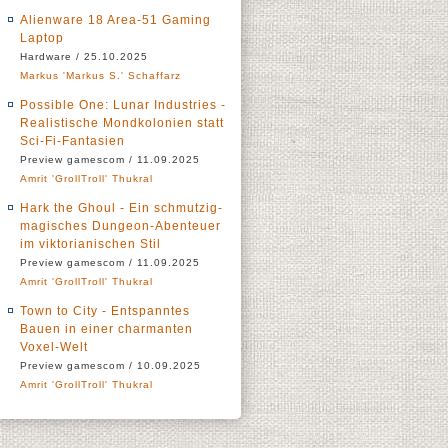
Alienware 18 Area-51 Gaming
Laptop
Hardware / 25.10.2025
Markus 'Markus S.' Schaffarz
Possible One: Lunar Industries -
Realistische Mondkolonien statt
Sci-Fi-Fantasien
Preview gamescom / 11.09.2025
Amrit 'GrollTroll' Thukral
Hark the Ghoul - Ein schmutzig-
magisches Dungeon-Abenteuer
im viktorianischen Stil
Preview gamescom / 11.09.2025
Amrit 'GrollTroll' Thukral
Town to City - Entspanntes
Bauen in einer charmanten
Voxel-Welt
Preview gamescom / 10.09.2025
Amrit 'GrollTroll' Thukral