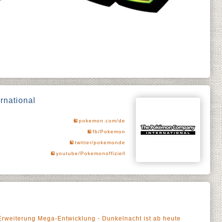
national
pokemon.com/de
fb/Pokemon
twitter/pokemonde
youtube/Pokemonoffiziell
weiterung Mega-Entwicklung - Dunkelnacht ist ab heute