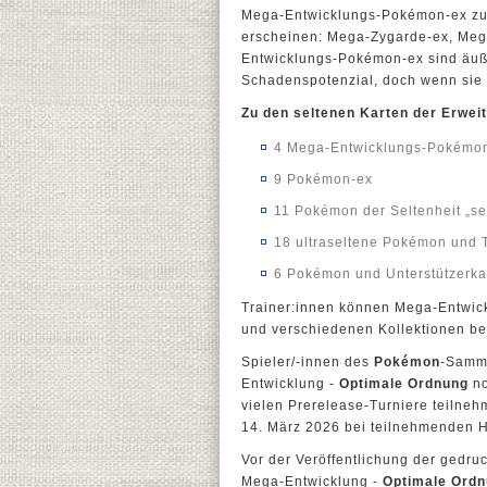
Mega-Entwicklungs-Pokémon-ex zu 
erscheinen: Mega-Zygarde-ex, Meg
Entwicklungs-Pokémon-ex sind äuß
Schadenspotenzial, doch wenn sie 
Zu den seltenen Karten der Erwei
4 Mega-Entwicklungs-Pokémo
9 Pokémon-ex
11 Pokémon der Seltenheit „selt
18 ultraseltene Pokémon und T
6 Pokémon und Unterstützerkart
Trainer:innen können Mega-Entwic
und verschiedenen Kollektionen be
Spieler/-innen des
Pokémon
-Samme
Entwicklung -
Optimale Ordnung
no
vielen Prerelease-Turniere teilne
14. März 2026 bei teilnehmenden 
Vor der Veröffentlichung der gedru
Mega-Entwicklung -
Optimale Ord