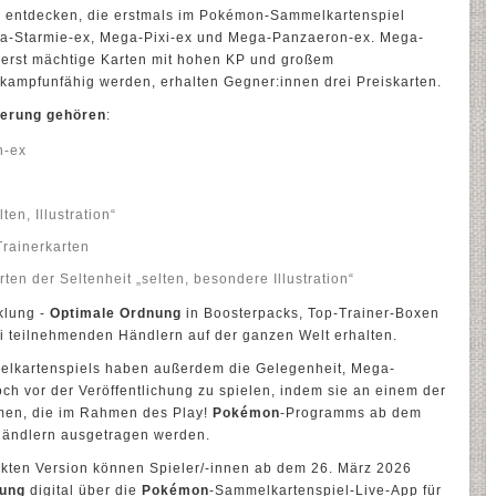
entdecken, die erstmals im Pokémon-Sammelkartenspiel
a-Starmie-ex, Mega-Pixi-ex und Mega-Panzaeron-ex. Mega-
erst mächtige Karten mit hohen KP und großem
kampfunfähig werden, erhalten Gegner:innen drei Preiskarten.
terung gehören
:
n-ex
en, Illustration“
rainerkarten
en der Seltenheit „selten, besondere Illustration“
klung -
Optimale Ordnung
in Boosterpacks, Top-Trainer-Boxen
i teilnehmenden Händlern auf der ganzen Welt erhalten.
lkartenspiels haben außerdem die Gelegenheit, Mega-
ch vor der Veröffentlichung zu spielen, indem sie an einem der
hmen, die im Rahmen des Play!
Pokémon
-Programms ab dem
Händlern ausgetragen werden.
ckten Version können Spieler/-innen ab dem 26. März 2026
nung
digital über die
Pokémon
-Sammelkartenspiel-Live-App für