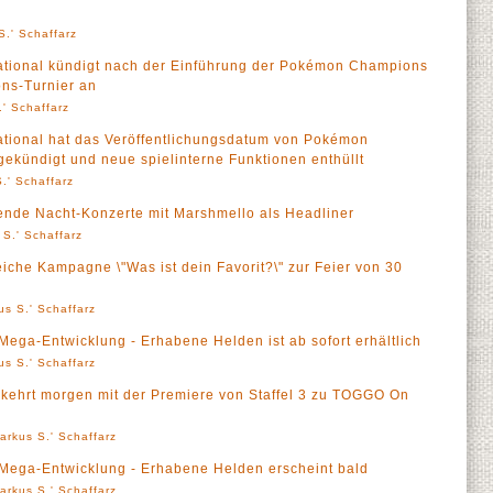
S.' Schaffarz
tional kündigt nach der Einführung der Pokémon Champions
ns-Turnier an
' Schaffarz
ional hat das Veröffentlichungsdatum von Pokémon
ekündigt und neue spielinterne Funktionen enthüllt
.' Schaffarz
ende Nacht-Konzerte mit Marshmello als Headliner
 S.' Schaffarz
iche Kampagne \"Was ist dein Favorit?\" zur Feier von 30
us S.' Schaffarz
ga-Entwicklung - Erhabene Helden ist ab sofort erhältlich
us S.' Schaffarz
 kehrt morgen mit der Premiere von Staffel 3 zu TOGGO On
arkus S.' Schaffarz
ega-Entwicklung - Erhabene Helden erscheint bald
arkus S.' Schaffarz