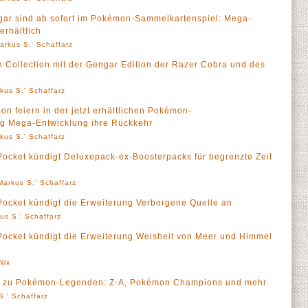
ar sind ab sofort im Pokémon-Sammelkartenspiel: Mega-
erhältlich
arkus S.' Schaffarz
 Collection mit der Gengar Edition der Razer Cobra und des
kus S.' Schaffarz
 feiern in der jetzt erhältlichen Pokémon-
g Mega-Entwicklung ihre Rückkehr
kus S.' Schaffarz
cket kündigt Deluxepack-ex-Boosterpacks für begrenzte Zeit
Markus S.' Schaffarz
cket kündigt die Erweiterung Verborgene Quelle an
us S.' Schaffarz
cket kündigt die Erweiterung Weisheit von Meer und Himmel
Nix
ls zu Pokémon-Legenden: Z-A, Pokémon Champions und mehr
S.' Schaffarz