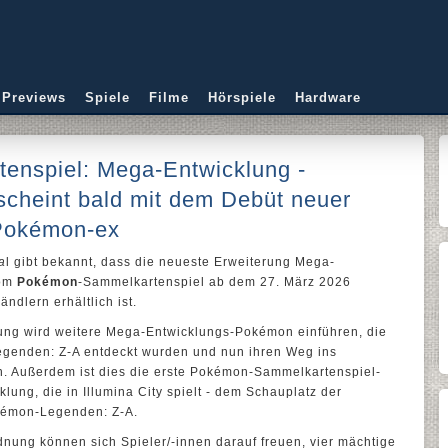
 Previews
Spiele
Filme
Hörspiele
Hardware
nspiel: Mega-Entwicklung -
scheint bald mit dem Debüt neuer
Pokémon-ex
a
l gibt bekannt, dass die neueste Erweiterung Mega-
om
Pokémon
-Sammelkartenspiel ab dem 27. März 2026
ndlern erhältlich ist.
ung wird weitere Mega-Entwicklungs-Pokémon einführen, die
egenden: Z-A entdeckt wurden und nun ihren Weg ins
. Außerdem ist dies die erste Pokémon-Sammelkartenspiel-
ung, die in Illumina City spielt - dem Schauplatz der
kémon-Legenden: Z-A.
nung können sich Spieler/-innen darauf freuen, vier mächtige