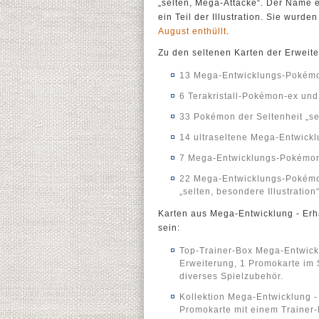
„selten, Mega-Attacke“. Der Name e
ein Teil der Illustration. Sie wurd
August enthüllt
.
Zu den seltenen Karten der Erweit
13 Mega-Entwicklungs-Pokém
6 Terakristall-Pokémon-ex un
33 Pokémon der Seltenheit „selt
14 ultraseltene Mega-Entwick
7 Mega-Entwicklungs-Pokémon-
22 Mega-Entwicklungs-Pokémon
„selten, besondere Illustration
Karten aus Mega-Entwicklung - Erh
sein:
Top-Trainer-Box Mega-Entwick
Erweiterung, 1 Promokarte im S
diverses Spielzubehör.
Kollektion Mega-Entwicklung -
Promokarte mit einem Traine