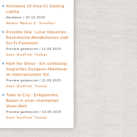
Alienware 18 Area-51 Gaming
Laptop
Hardware / 25.10.2025
Markus 'Markus S.' Schaffarz
Possible One: Lunar Industries -
Realistische Mondkolonien statt
Sci-Fi-Fantasien
Preview gamescom / 11.09.2025
Amrit 'GrollTroll' Thukral
Hark the Ghoul - Ein schmutzig-
magisches Dungeon-Abenteuer
im viktorianischen Stil
Preview gamescom / 11.09.2025
Amrit 'GrollTroll' Thukral
Town to City - Entspanntes
Bauen in einer charmanten
Voxel-Welt
Preview gamescom / 10.09.2025
Amrit 'GrollTroll' Thukral