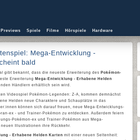
 Previews
Spiele
Filme
Hörspiele
Hardware
nspiel: Mega-Entwicklung -
cheint bald
al
gibt bekannt, dass die neueste Erweiterung des
Pokémon-
ueste Erweiterung
Mega-Entwicklung - Erhabene Helden
nden Händlern erhältlich sein wird.
lichten Videospiel Pokémon-Legenden: Z-A, kommen demnächst
bene Helden neue Charaktere und Schauplätze in das
er:innen können sich darauf freuen, neue Mega-Entwicklungs-
ran-ex - und Trainer-Pokémon zu entdecken. Außerdem feiern
klungs-Pokémon-ex und Trainer-Pokémon aus Mega-
neuen Illustrationen ihre Rückkehr.
ung - Erhabene Helden Karten
mit einer neuen Seltenheit: