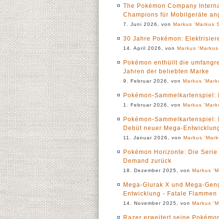
The Pokémon Company Internat
Champions für Mobilgeräte ang
7. Juni 2026, von
Markus 'Markus S
30 Jahre Pokémon: Elektrisier
14. April 2026, von
Markus 'Markus
Pokémon enthüllt die umfangre
Jahren der beliebten Marke
9. Februar 2026, von
Markus 'Mark
Pokémon-Sammelkartenspiel: Me
1. Februar 2026, von
Markus 'Mark
Pokémon-Sammelkartenspiel: M
Debüt neuer Mega-Entwicklu
11. Januar 2026, von
Markus 'Mark
Pokémon Horizonte: Die Serie
Demand zurück
18. Dezember 2025, von
Markus 'M
Mega-Glurak X und Mega-Geng
Entwicklung - Fatale Flammen 
14. November 2025, von
Markus 'M
Razer erweitert seine Pokémon