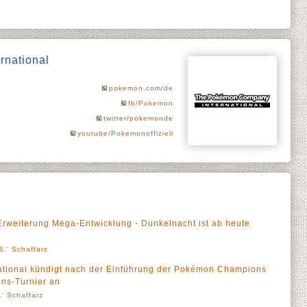
national
pokemon.com/de
fb/Pokemon
twitter/pokemonde
youtube/Pokemonoffiziell
weiterung Mega-Entwicklung - Dunkelnacht ist ab heute
S.' Schaffarz
tional kündigt nach der Einführung der Pokémon Champions
ns-Turnier an
' Schaffarz