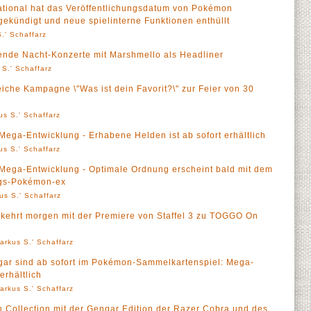
ional hat das Veröffentlichungsdatum von Pokémon
ekündigt und neue spielinterne Funktionen enthüllt
.' Schaffarz
ende Nacht-Konzerte mit Marshmello als Headliner
 S.' Schaffarz
iche Kampagne \"Was ist dein Favorit?\" zur Feier von 30
us S.' Schaffarz
ga-Entwicklung - Erhabene Helden ist ab sofort erhältlich
us S.' Schaffarz
ega-Entwicklung - Optimale Ordnung erscheint bald mit dem
ngs-Pokémon-ex
us S.' Schaffarz
 kehrt morgen mit der Premiere von Staffel 3 zu TOGGO On
arkus S.' Schaffarz
ar sind ab sofort im Pokémon-Sammelkartenspiel: Mega-
erhältlich
arkus S.' Schaffarz
 Collection mit der Gengar Edition der Razer Cobra und des