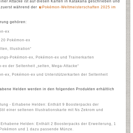
iner Attacke ist auf diesen Karten in Katakana geschrieben und
en zuerst während der
Pokémon-Weltmeisterschaften 2025 im
erung gehören:
on-ex
d 20 Pokémon-ex
en, Illustration“
lungs-Pokémon-ex, Pokémon-ex und Trainerkarten
ex der Seltenheit „selten, Mega-Attacke“
-ex, Pokémon-ex und Unterstützerkarten der Seltenheit
“
abene Helden werden in den folgenden Produkten erhältlich
lung - Erhabene Helden: Enthält 9 Boosterpacks der
til einer seltenen Illustrationskarte mit Ns Zekrom und
 Erhabene Helden: Enthält 2 Boosterpacks der Erweiterung, 1
r-Pokémon und 1 dazu passende Münze.