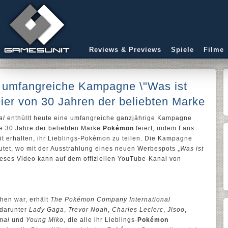
Reviews & Previews
Spiele
Filme
e umfangreiche Kampagne \"Was ist
eier von 30 Jahren der beliebten Marke
al
enthüllt heute eine umfangreiche ganzjährige Kampagne
ie 30 Jahre der beliebten Marke
Pokémon
feiert, indem Fans
t erhalten, ihr Lieblings-Pokémon zu teilen. Die Kampagne
tet, wo mit der Ausstrahlung eines neuen Werbespots „
Was ist
Dieses Video kann auf dem offiziellen YouTube-Kanal von
hen war, erhält
The Pokémon Company International
 darunter
Lady Gaga
,
Trevor Noah
,
Charles Leclerc
,
Jisoo
,
mal
und
Young Miko
, die alle ihr Lieblings-
Pokémon