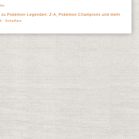
Nix
ls zu Pokémon-Legenden: Z-A, Pokémon Champions und mehr
S.' Schaffarz