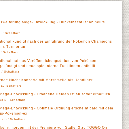
weiterung Mega-Entwicklung - Dunkelnacht ist ab heute
S.' Schaffarz
tional kündigt nach der Einführung der Pokémon Champions
ns-Turnier an
' Schaffarz
ional hat das Veröffentlichungsdatum von Pokémon
ekündigt und neue spielinterne Funktionen enthüllt
.' Schaffarz
ende Nacht-Konzerte mit Marshmello als Headliner
 S.' Schaffarz
ga-Entwicklung - Erhabene Helden ist ab sofort erhältlich
us S.' Schaffarz
ega-Entwicklung - Optimale Ordnung erscheint bald mit dem
ngs-Pokémon-ex
us S.' Schaffarz
 kehrt morgen mit der Premiere von Staffel 3 zu TOGGO On