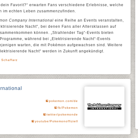
ein Favorit?“ erwarten Fans verschiedene Erlebnisse, welche
ch im echten Leben zusammenzufinden.
mon Company International
eine Reihe an Events veranstalten,
ktrisierende Nacht“, bei denen Fans aller Altersklassen auf
zusammenkommen können. „Strahlender Tag“-Events bieten
d Programme, während bei „Elektrisierende Nacht“-Events
ejenigen warten, die mit Pokémon aufgewachsen sind. Weitere
Elektrisierende Nacht“ werden in Zukunft angekündigt.
 Schaffarz
national
pokemon.com/de
fb/Pokemon
twitter/pokemonde
youtube/Pokemonoffiziell