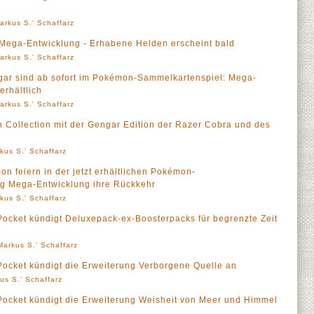
arkus S.' Schaffarz
ega-Entwicklung - Erhabene Helden erscheint bald
arkus S.' Schaffarz
ar sind ab sofort im Pokémon-Sammelkartenspiel: Mega-
erhältlich
arkus S.' Schaffarz
 Collection mit der Gengar Edition der Razer Cobra und des
kus S.' Schaffarz
 feiern in der jetzt erhältlichen Pokémon-
g Mega-Entwicklung ihre Rückkehr
kus S.' Schaffarz
cket kündigt Deluxepack-ex-Boosterpacks für begrenzte Zeit
Markus S.' Schaffarz
cket kündigt die Erweiterung Verborgene Quelle an
us S.' Schaffarz
cket kündigt die Erweiterung Weisheit von Meer und Himmel