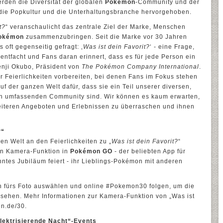
rden die Diversität der globalen
Pokémon
-Community und der
 die Popkultur und die Unterhaltungsbranche hervorgehoben.
t?
“ veranschaulicht das zentrale Ziel der Marke, Menschen
okémon
zusammenzubringen. Seit die Marke vor 30 Jahren
oft gegenseitig gefragt: ‚
Was ist dein Favorit?
‘ - eine Frage,
entfacht und Fans daran erinnert, dass es für jede Person ein
nji Okubo, Präsident von
The Pokémon Company International
.
er Feierlichkeiten vorbereiten, bei denen Fans im Fokus stehen
f der ganzen Welt dafür, dass sie ein Teil unserer diversen,
n umfassenden Community sind. Wir können es kaum erwarten,
eiteren Angeboten und Erlebnissen zu überraschen und ihnen
?“
n Welt an den Feierlichkeiten zu „
Was ist dein Favorit?
“
uen Kamera-Funktion in
Pokémon GO
- der beliebten App für
hntes Jubiläum feiert - ihr Lieblings-Pokémon mit anderen
n fürs Foto auswählen und online #Pokemon30 folgen, um die
 sehen. Mehr Informationen zur Kamera-Funktion von „Was ist
on.de/30.
Elektrisierende Nacht“-Events